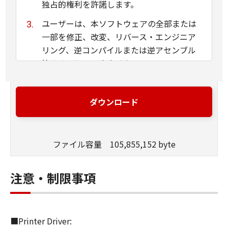
独占的権利を許諾します。
ユーザーは、本ソフトウェアの全部または
一部を修正、改変、リバース・エンジニア
リング、逆コンパイルまたは逆アセンブル
等することはできません。
キヤノン、キヤノンマーケティングジャパ
ン株式会社およびキヤノンのライセンサー
ダウンロード
は、本ソフトウェアがユーザーの特定の目
的のために適当であること、もしくは有用
であること、または本ソフトウェアに瑕疵
ファイル容量 105,855,152 byte
がないこと、その他本ソフトウェアに関し
ていかなる保証もいたしません。
注意・制限事項
キヤノン、キヤノンマーケティングジャパ
ン株式会社およびキヤノンのライセンサー
は、本ソフトウェアの使用に付随または関
■Printer Driver:
連して生ずる直接的または間接的な損失、