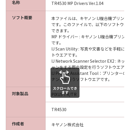
名称
TR4530 MP Drivers Ver.1.04
ソフト概要
本ファイルは、キヤノン IJ複合機プリン
です。このファイルで、以下のソフトウエ
できます。
MP ドライバー : キヤノン IJ複合機プリ
です。
IJ Scan Utility : 写真や文書などを手
トウエアです。
IJ Network Scanner Selector EX2 
ャンをする際の設定を行うソフトウエアで
IJ Printer Assistant Tool：プリン
ナンスを行うソフトウエアです。
スクロールでき
ます
対象製品
PIXUS TR/TR
TR4530
作成者
キヤノン株式会社