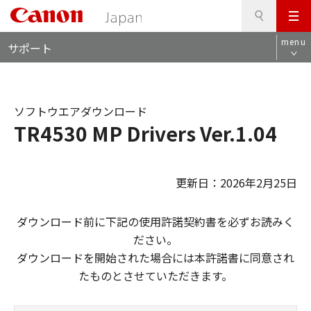
検
このページの本文へ
メ
索
ロ
ニ
menu
サポート
ー
ュ
カ
ー
ル
ナ
ソフトウエアダウンロード
ビ
TR4530 MP Drivers Ver.1.04
更新日：2026年2月25日
ダウンロード前に下記の使用許諾契約書を必ずお読みく
ださい。
ダウンロードを開始された場合には本許諾書に同意され
たものとさせていただきます。