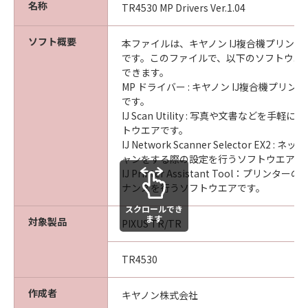
名称
TR4530 MP Drivers Ver.1.04
ソフト概要
本ファイルは、キヤノン IJ複合機プリン
です。このファイルで、以下のソフトウエ
できます。
MP ドライバー : キヤノン IJ複合機プリ
です。
IJ Scan Utility : 写真や文書などを手
トウエアです。
IJ Network Scanner Selector EX2 
ャンをする際の設定を行うソフトウエアで
IJ Printer Assistant Tool：プリン
ナンスを行うソフトウエアです。
スクロールでき
ます
対象製品
PIXUS TR/TR
TR4530
作成者
キヤノン株式会社