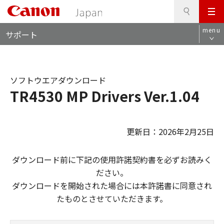
検
このページの本文へ
メ
索
ロ
ニ
menu
サポート
ー
ュ
カ
ー
ル
ナ
ソフトウエアダウンロード
ビ
TR4530 MP Drivers Ver.1.04
更新日：2026年2月25日
ダウンロード前に下記の使用許諾契約書を必ずお読みく
ださい。
ダウンロードを開始された場合には本許諾書に同意され
たものとさせていただきます。