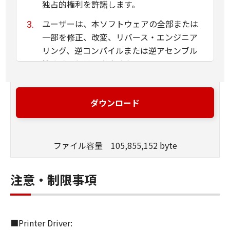
独占的権利を許諾します。
ユーザーは、本ソフトウェアの全部または
一部を修正、改変、リバース・エンジニア
リング、逆コンパイルまたは逆アセンブル
等することはできません。
キヤノン、キヤノンマーケティングジャパ
ン株式会社およびキヤノンのライセンサー
ダウンロード
は、本ソフトウェアがユーザーの特定の目
的のために適当であること、もしくは有用
であること、または本ソフトウェアに瑕疵
ファイル容量 105,855,152 byte
がないこと、その他本ソフトウェアに関し
ていかなる保証もいたしません。
注意・制限事項
キヤノン、キヤノンマーケティングジャパ
ン株式会社およびキヤノンのライセンサー
は、本ソフトウェアの使用に付随または関
■Printer Driver:
連して生ずる直接的または間接的な損失、