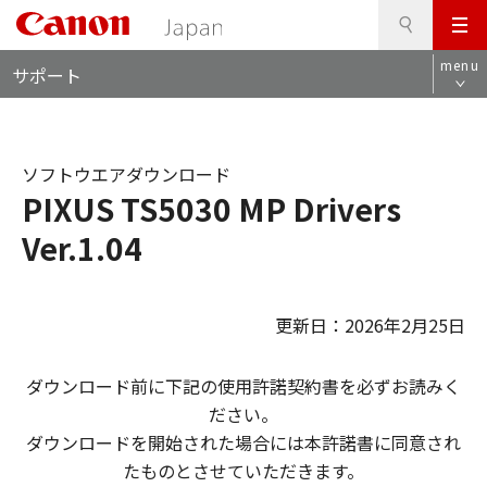
検
このページの本文へ
メ
索
ロ
ニ
menu
サポート
ー
ュ
カ
ー
ル
ナ
ソフトウエアダウンロード
ビ
PIXUS TS5030 MP Drivers
Ver.1.04
更新日：2026年2月25日
ダウンロード前に下記の使用許諾契約書を必ずお読みく
ださい。
ダウンロードを開始された場合には本許諾書に同意され
たものとさせていただきます。