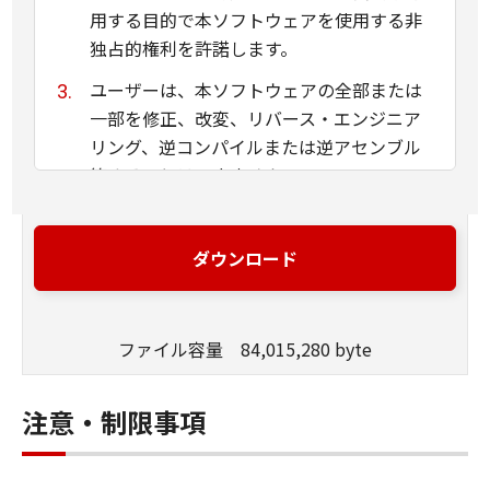
用する目的で本ソフトウェアを使用する非
独占的権利を許諾します。
ユーザーは、本ソフトウェアの全部または
一部を修正、改変、リバース・エンジニア
リング、逆コンパイルまたは逆アセンブル
等することはできません。
キヤノン、キヤノンマーケティングジャパ
ン株式会社およびキヤノンのライセンサー
ダウンロード
は、本ソフトウェアがユーザーの特定の目
的のために適当であること、もしくは有用
であること、または本ソフトウェアに瑕疵
ファイル容量 84,015,280 byte
がないこと、その他本ソフトウェアに関し
ていかなる保証もいたしません。
注意・制限事項
キヤノン、キヤノンマーケティングジャパ
ン株式会社およびキヤノンのライセンサー
は、本ソフトウェアの使用に付随または関