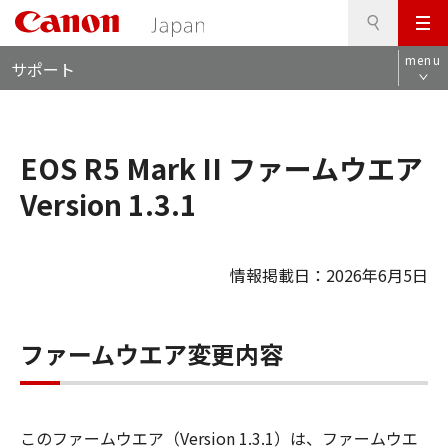
検
このページの本文へ
メ
索
ロ
ニ
menu
サポート
ー
ュ
カ
ー
ル
ナ
EOS R5 Mark II ファームウエア
ビ
Version 1.3.1
情報掲載日：2026年6月5日
ファームウエア変更内容
このファームウエア（Version 1.3.1）は、ファームウエ