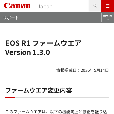
検
このページの本文へ
メ
索
ロ
ニ
menu
サポート
ー
ュ
カ
ー
ル
ナ
EOS R1 ファームウエア
ビ
Version 1.3.0
情報掲載日：2026年5月14日
ファームウエア変更内容
このファームウエアは、以下の機能向上と修正を盛り込