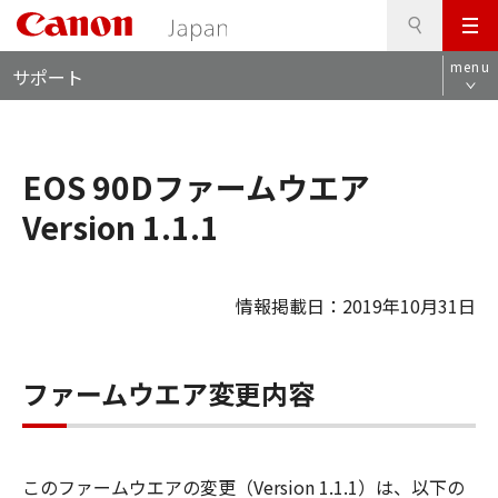
検
このページの本文へ
メ
索
ロ
ニ
menu
サポート
ー
ュ
カ
ー
ル
ナ
EOS 90Dファームウエア
ビ
Version 1.1.1
情報掲載日：2019年10月31日
ファームウエア変更内容
このファームウエアの変更（Version 1.1.1）は、以下の