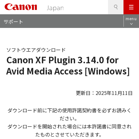
検
このページの本文へ
メ
索
ロ
ニ
menu
サポート
ー
ュ
カ
ー
ル
ナ
ソフトウエアダウンロード
ビ
Canon XF Plugin 3.14.0 for
Avid Media Access [Windows]
更新日：2025年11月11日
ダウンロード前に下記の使用許諾契約書を必ずお読みく
ださい。
ダウンロードを開始された場合には本許諾書に同意され
たものとさせていただきます。