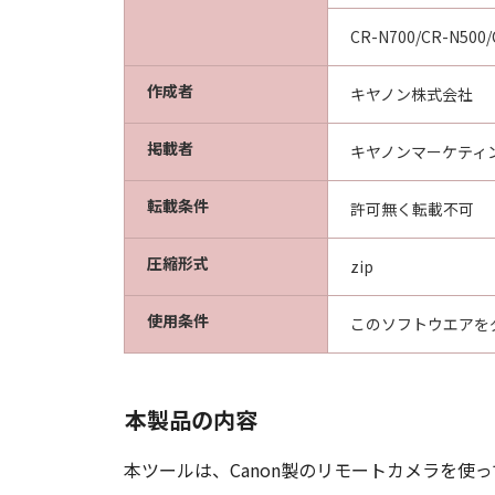
ku, Tokyo 146-8501, Japan.
本条項中で使用される"the S
CR-N700/CR-N500/
分離可能性
作成者
キヤノン株式会社
「本契約」のいずれかの条項ま
るものとします。
掲載者
キヤノンマーケティ
以上
転載条件
許可無く転載不可
キヤノン株式会社
圧縮形式
zip
使用条件
このソフトウエアを
本製品の内容
本ツールは、Canon製のリモートカメラを使