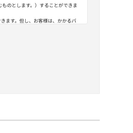
むものとします。）することができま
できます。但し、お客様は、かかるバ
製を行うものとし、また、かかるバッ
の著作権表示を行うものとします。
産権も、明示たると黙示たるとを問わ
諾、譲渡、販売、頒布、賃貸、リー
パイル、逆アセンブル、その他リバー
ません。
ンサーに帰属します。
表示を変更し、除去しまたは削除して