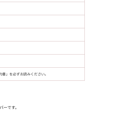
ア」を意味し、指し示すものとします。
その他の条項は完全に有効に存続す
約書」を必ずお読みください。
バーです。