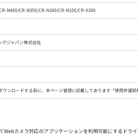
oftware"とは、「本契約」中で定義される「許諾ソフトウェ
CR-N400/CR-N350/CR-N300/CR-N100/CR-X300
たはその一部が法律により無効であると決定された場合でも、
ングジャパン株式会社
ダウンロードする前に、本ページ冒頭に記載してあります「使用許諾契
ってWebカメラ対応のアプリケーションを利用可能にするドライ