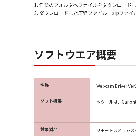
とします。
1. 任意のフォルダへファイルをダウンロード
2. ダウンロードした圧縮ファイル（zipファ
契約期間
(1) 「本契約」は、お客様が
るまで有効に存続します。
(2) お客様は、｢許諾ソフト
きます。
ソフトウエア概要
(3) お客様が「本契約」のい
(4) お客様は、上記(3) 
るものとします。
(5) 第1条(2)および第2条
名称
Webcam Driver Ver1
U.S. GOVERNMENT RESTRICTE
The Software is a "commercial 
ソフト概要
本ツールは、Can
computer software" and "comme
1995).
Consistent with 48 C.F.R. 12.2
acquire the Software with only
対象製品
リモートカメラシス