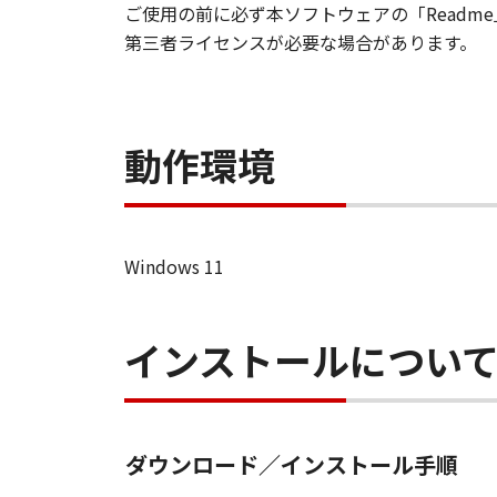
ご使用の前に必ず本ソフトウェアの「Read
はなりません。
第三者ライセンスが必要な場合があります。
サポートおよびアップグレード
キヤノン、キヤノンの子会社、
よびお客様による「許諾ソフト
動作環境
正またはサポートの提供ついて
保証の否認・免責
(1) 「許諾ソフトウェア」は
社、それらの販売代理店または
Windows 11
ソフトウェア」に欠陥がないこ
(2) キヤノン、キヤノンの子
使用不能から生ずるいかなる損
インストールについ
を言います。）について、適用
たとえ、キヤノン、キヤノンの
されていた場合でも同様です。
(3) キヤノン、キヤノンの子
ダウンロード／インストール手順
諾ソフトウェア」の使用に起因