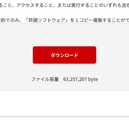
ること、アクセスすること、または実行することのいずれも含
の目的でのみ、「許諾ソフトウェア」を１コピー複製することが
トウェア」に含まれているすべての著作権表示を含めた形で複
媒体上に、「許諾ソフトウェア」に表示されているものと同一
を除き、キヤノンまたはキヤノンのライセンサーのいかなる知的財
に譲渡あるいは許諾されるものではありません。
ダウンロード
定める場合を除き、お客様は、「許諾ソフトウェア」の再使用許
はできません。
ファイル容量 63,257,207 byte
トウェア」の全部または一部を修正、改変、翻訳、翻案、逆コン
とはできません。また第三者にこのような行為をさせてはなり
的財産権は、その内容によりキヤノンまたはキヤノンのライセ
」に含まれるキヤノンまたはキヤノンのライセンサーの著作権