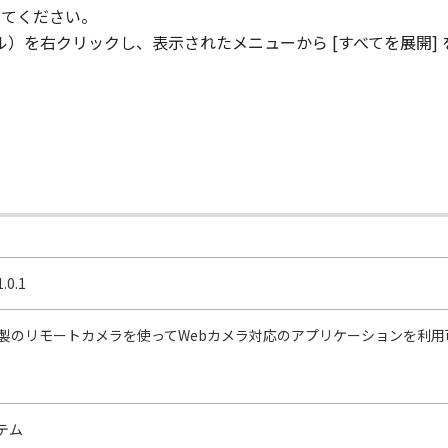
してください。
イル）を右クリックし、表示されたメニューから [すべてを展開]
「許諾ソフトウェア」をインストールし、使用された時点で発効し、
ウェア」およびその複製物のすべてを廃棄および消去することに
ずれかの条項に違反した場合、「本契約」は直ちに終了します。
によって「本契約」が終了した場合、速やかに、「許諾ソフトウェア
から第6条までの規定は、「本契約」の終了後も効力を有するものと
.0.1
D RIGHTS NOTICE
item," as that term is defined at 48 C.F.R. 2.101 (Oct 1995)
on製のリモートカメラを使ってWebカメラ対応のアプリケーションを利
rcial computer software documentation," as such terms are
12 and 48 C.F.R. 227.7202-1 through 227.7202-4 (June 1995), 
 those rights set forth herein. Manufacturer is Canon Inc.
テム