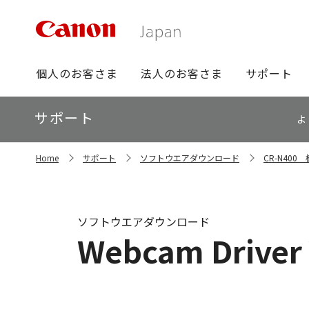
グ
個人のお客さま
法人のお客さま
サポート
ロ
ー
ロ
サポート
バ
よ
ー
ル
カ
ナ
サ
ル
Home
サポート
ソフトウエアダウンロード
CR-N40
イ
ビ
ナ
ト
ビ
内
の
現
ソフトウエアダウンロード
在
Webcam Driver 
位
置