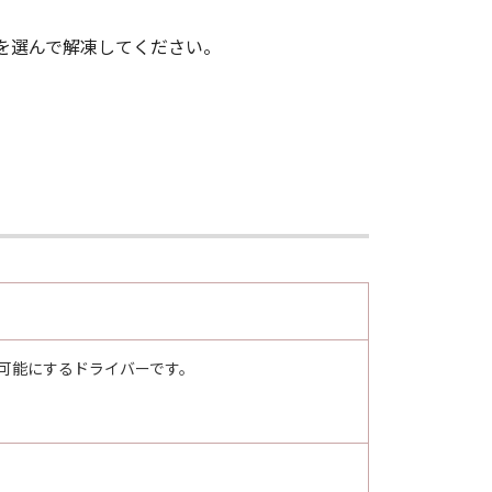
 を選んで解凍してください。
下記(2)または(3)により終了され
より、「本契約」を終了させることがで
」およびその複製物のすべてを廃棄す
します。
, consisting of "commercial
用可能にするドライバーです。
 used in 48 C.F.R. 12.212 (Sept
all U.S. Government End Users shall
/30-2, Shimomaruko 3-chome, Ohta-