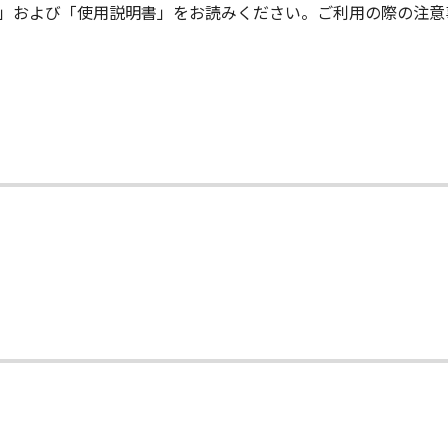
me」および「使用説明書」をお読みください。ご利用の際の注
キヤノンの関連会社、それらの販売代理店および販売店は、「
ウェア」の使用を支援することに、並びに「許諾ソフトウェア
、いかなる責任も負うものではありません。
、『現状有姿（AS-IS）』の状態で使用許諾されます。キヤノン
販売店は、｢許諾ソフトウェア」に関して、商品性および特定
とを含め、いかなる保証も、明示たると黙示たるとを問わず一
会社、キヤノンの関連会社、それらの販売代理店または販売店は
害（逸失利益およびその他の派生的または付随的な損害を含む
て
法で認められる限り、一切の責任を負わないものとします。
子会社、キヤノンの関連会社、それらの販売代理店または販売
会社、キヤノンの関連会社、それらの販売代理店または販売店は
または関連してお客様と第三者との間に生じたいかなる紛争に