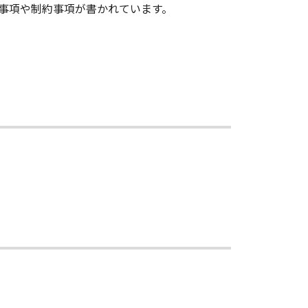
意事項や制約事項が書かれています。
許諾ソフトウェア」のメンテナンスお
」に対するアップデート、バグの修
、キヤノンの子会社、キヤノンの関連会
の目的への適合性の保証または「許諾
切しないものとします。
、「許諾ソフトウェア」の使用または
がこれらに限定されない全ての損害
店がかかる損害の可能性について知ら
、「許諾ソフトウェア」、または「許
ついても、一切責任を負わないもの