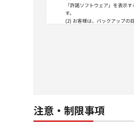
「許諾ソフトウェア」を表示す
す。
(2) お客様は、バックアップ
ックアップコピーに「許諾ソフ
クアップコピーを記録した記録
(3) 上記(1)に定める場合
ず、「本契約」によってお客様
制
限
(1) 「本契約」に明示的に
ス、貸与または複製すること
(2) お客様は、「許諾ソフ
スエンジニアリング等するこ
帰属
注意・制限事項
「許諾ソフトウェア」に係る知
著作権表示
お客様は、「許諾ソフトウェア