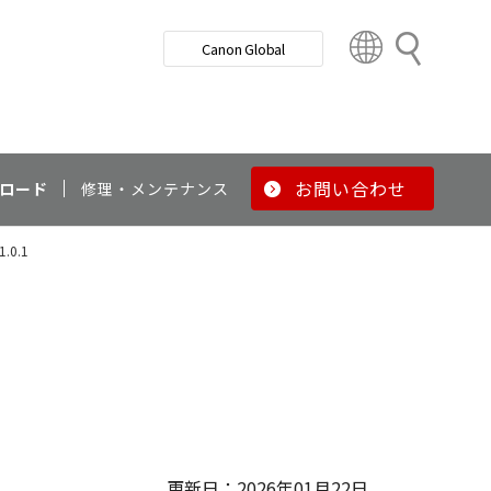
検
Canon Global
索
C
o
u
n
t
r
お問い合わせ
ロード
修理・メンテナンス
y
&
1.0.1
R
e
g
i
o
n
更新日：2026年01月22日