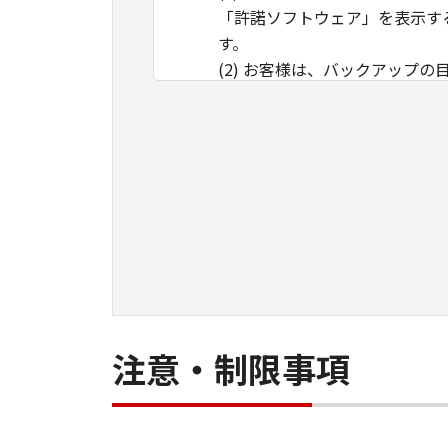
「許諾ソフトウェア」を表示す
す。
(2) お客様は、バックアップ
ックアップコピーに「許諾ソフ
クアップコピーを記録した記録
(3) 上記(1)に定める場合
ず、「本契約」によってお客様
制
限
(1) 「本契約」に明示的に
ス、貸与または複製すること
(2) お客様は、「許諾ソフ
スエンジニアリング等するこ
帰属
注意・制限事項
「許諾ソフトウェア」に係る知
著作権表示
お客様は、「許諾ソフトウェア