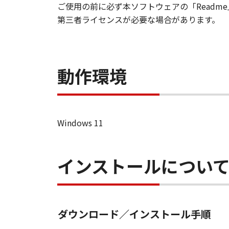
ご使用の前に必ず本ソフトウェアの「Read
はなりません。
第三者ライセンスが必要な場合があります。
サポートおよびアップグレード
キヤノン、キヤノンの子会社、
よびお客様による「許諾ソフト
動作環境
正またはサポートの提供ついて
保証の否認・免責
(1) 「許諾ソフトウェア」は
社、それらの販売代理店または
Windows 11
ソフトウェア」に欠陥がないこ
(2) キヤノン、キヤノンの子
使用不能から生ずるいかなる損
インストールについ
を言います。）について、適用
たとえ、キヤノン、キヤノンの
されていた場合でも同様です。
(3) キヤノン、キヤノンの子
ダウンロード／インストール手順
諾ソフトウェア」の使用に起因