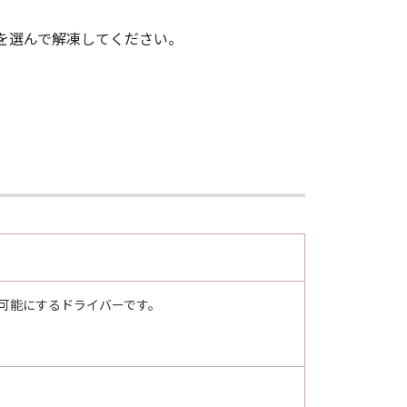
 を選んで解凍してください。
下記(2)または(3)により終了され
より、「本契約」を終了させることがで
」およびその複製物のすべてを廃棄す
します。
, consisting of "commercial
用可能にするドライバーです。
 used in 48 C.F.R. 12.212 (Sept
all U.S. Government End Users shall
/30-2, Shimomaruko 3-chome, Ohta-