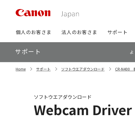
グ
個人のお客さま
法人のお客さま
サポート
ロ
ー
ロ
サポート
バ
よ
ー
ル
カ
ナ
サ
ル
Home
サポート
ソフトウエアダウンロード
CR-N40
イ
ビ
ナ
ト
ビ
内
の
現
ソフトウエアダウンロード
在
Webcam Driver 
位
置