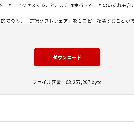
ること、アクセスすること、または実行することのいずれも含
の目的でのみ、「許諾ソフトウェア」を１コピー複製することが
トウェア」に含まれているすべての著作権表示を含めた形で複
媒体上に、「許諾ソフトウェア」に表示されているものと同一
を除き、キヤノンまたはキヤノンのライセンサーのいかなる知的財
に譲渡あるいは許諾されるものではありません。
ダウンロード
定める場合を除き、お客様は、「許諾ソフトウェア」の再使用許
はできません。
ファイル容量 63,257,207 byte
トウェア」の全部または一部を修正、改変、翻訳、翻案、逆コン
とはできません。また第三者にこのような行為をさせてはなり
的財産権は、その内容によりキヤノンまたはキヤノンのライセ
」に含まれるキヤノンまたはキヤノンのライセンサーの著作権