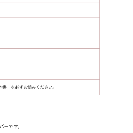
ア」を意味し、指し示すものとします。
その他の条項は完全に有効に存続す
約書」を必ずお読みください。
バーです。