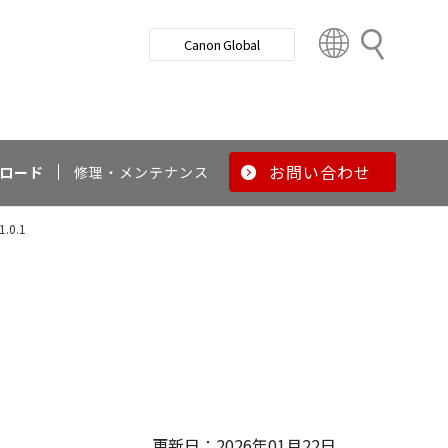
検
Canon Global
索
C
o
u
n
t
r
お問い合わせ
ロード
修理・メンテナンス
y
&
1.0.1
R
e
g
i
o
n
更新日：2026年01月22日