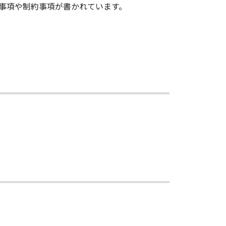
意事項や制約事項が書かれています。
許諾ソフトウェア」のメンテナンスお
」に対するアップデート、バグの修
、キヤノンの子会社、キヤノンの関連会
の目的への適合性の保証または「許諾
切しないものとします。
、「許諾ソフトウェア」の使用または
がこれらに限定されない全ての損害
店がかかる損害の可能性について知ら
、「許諾ソフトウェア」、または「許
ついても、一切責任を負わないもの