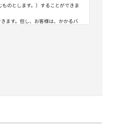
むものとします。）することができま
できます。但し、お客様は、かかるバ
製を行うものとし、また、かかるバッ
の著作権表示を行うものとします。
産権も、明示たると黙示たるとを問わ
諾、譲渡、販売、頒布、賃貸、リー
パイル、逆アセンブル、その他リバー
ません。
ンサーに帰属します。
表示を変更し、除去しまたは削除して