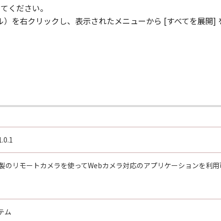
してください。
イル）を右クリックし、表示されたメニューから [すべてを展開]
「許諾ソフトウェア」をインストールし、使用された時点で発効し、
ウェア」およびその複製物のすべてを廃棄および消去することに
ずれかの条項に違反した場合、「本契約」は直ちに終了します。
によって「本契約」が終了した場合、速やかに、「許諾ソフトウェア
から第6条までの規定は、「本契約」の終了後も効力を有するものと
.0.1
D RIGHTS NOTICE
item," as that term is defined at 48 C.F.R. 2.101 (Oct 1995)
on製のリモートカメラを使ってWebカメラ対応のアプリケーションを利
rcial computer software documentation," as such terms are
12 and 48 C.F.R. 227.7202-1 through 227.7202-4 (June 1995), 
 those rights set forth herein. Manufacturer is Canon Inc.
テム