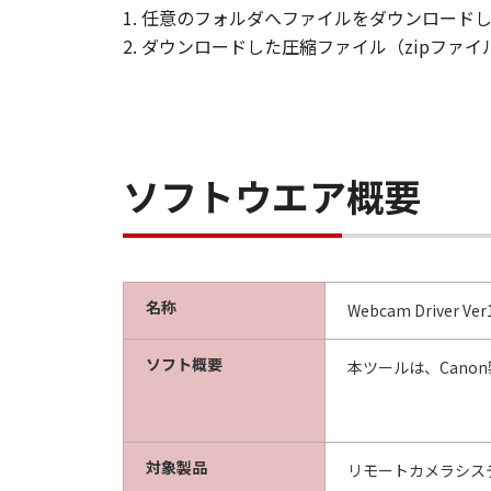
とします。
1. 任意のフォルダへファイルをダウンロード
2. ダウンロードした圧縮ファイル（zipファ
契約期間
(1) 「本契約」は、お客様が
るまで有効に存続します。
(2) お客様は、｢許諾ソフト
きます。
ソフトウエア概要
(3) お客様が「本契約」のい
(4) お客様は、上記(3) 
るものとします。
(5) 第1条(2)および第2条
名称
Webcam Driver Ver1
U.S. GOVERNMENT RESTRICTE
The Software is a "commercial 
ソフト概要
本ツールは、Can
computer software" and "comme
1995).
Consistent with 48 C.F.R. 12.2
acquire the Software with only
対象製品
リモートカメラシス