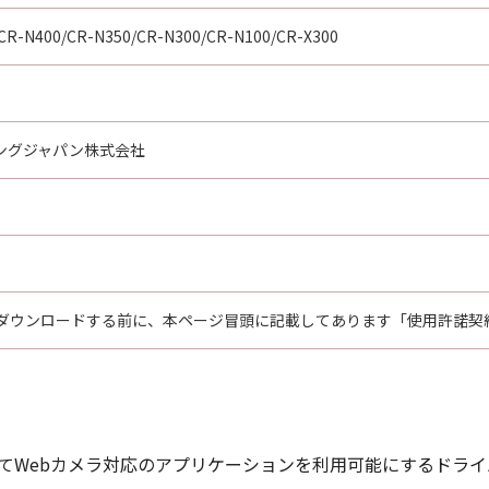
oftware"とは、「本契約」中で定義される「許諾ソフトウェ
CR-N400/CR-N350/CR-N300/CR-N100/CR-X300
たはその一部が法律により無効であると決定された場合でも、
ングジャパン株式会社
ダウンロードする前に、本ページ冒頭に記載してあります「使用許諾契
ってWebカメラ対応のアプリケーションを利用可能にするドライ