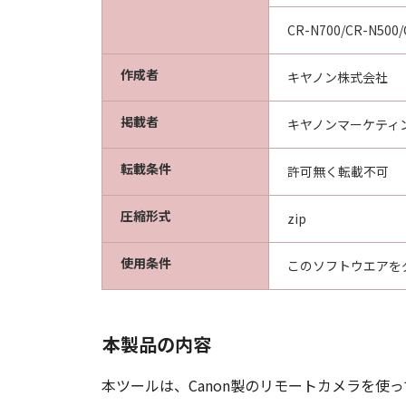
ku, Tokyo 146-8501, Japan.
本条項中で使用される"the S
CR-N700/CR-N500/
分離可能性
作成者
キヤノン株式会社
「本契約」のいずれかの条項ま
るものとします。
掲載者
キヤノンマーケティ
以上
転載条件
許可無く転載不可
キヤノン株式会社
圧縮形式
zip
使用条件
このソフトウエアを
本製品の内容
本ツールは、Canon製のリモートカメラを使