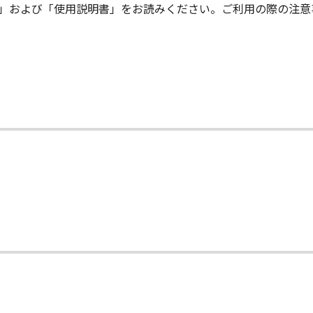
me」および「使用説明書」をお読みください。ご利用の際の注
キヤノンの関連会社、それらの販売代理店および販売店は、「
ウェア」の使用を支援することに、並びに「許諾ソフトウェア
、いかなる責任も負うものではありません。
、『現状有姿（AS-IS）』の状態で使用許諾されます。キヤノン
販売店は、｢許諾ソフトウェア」に関して、商品性および特定
とを含め、いかなる保証も、明示たると黙示たるとを問わず一
会社、キヤノンの関連会社、それらの販売代理店または販売店は
害（逸失利益およびその他の派生的または付随的な損害を含む
て
法で認められる限り、一切の責任を負わないものとします。
子会社、キヤノンの関連会社、それらの販売代理店または販売
会社、キヤノンの関連会社、それらの販売代理店または販売店は
または関連してお客様と第三者との間に生じたいかなる紛争に