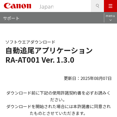
検
このページの本文へ
メ
索
ロ
ニ
menu
サポート
ー
ュ
カ
ー
ル
ナ
ソフトウエアダウンロード
ビ
自動追尾アプリケーション
RA-AT001 Ver. 1.3.0
更新日：2025年08月07日
ダウンロード前に下記の使用許諾契約書を必ずお読みく
ださい。
ダウンロードを開始された場合には本許諾書に同意され
たものとさせていただきます。