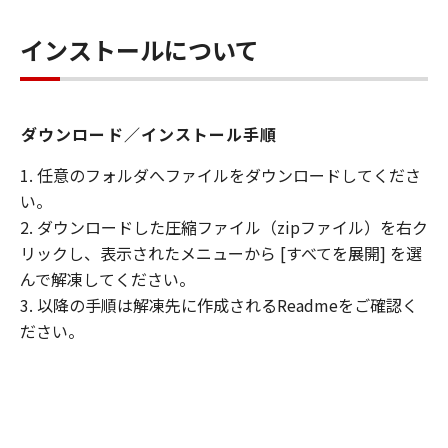
帰属
「許諾ソフトウェア」に係る知的財産権
インストールについて
は、その内容によりキヤノンまたはキヤノ
ンのライセンサーに帰属します。
著作権表示
ダウンロード／インストール手順
お客様は、「許諾ソフトウェア」に含まれ
1. 任意のフォルダへファイルをダウンロードしてくださ
るキヤノンまたはキヤノンのライセンサー
い。
の著作権表示を変更し、除去しまたは削除
2. ダウンロードした圧縮ファイル（zipファイル）を右ク
してはなりません。
リックし、表示されたメニューから [すべてを展開] を選
サポートおよびアップグレード
んで解凍してください。
キヤノン、キヤノンの子会社、キヤノンの
3. 以降の手順は解凍先に作成されるReadmeをご確認く
関連会社、それらの販売代理店および販売
ださい。
店は、「許諾ソフトウェア」のメンテナン
スおよびお客様による「許諾ソフトウェ
ア」の使用を支援することに、並びに「許
諾ソフトウェア」に対するアップデート、