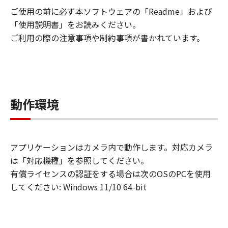
ご使用の前に必ず本ソフトウェアの「Readme」および
使用許諾、譲渡、販売、頒布、賃貸、リー
「使用説明書」をお読みください。
ス、貸与または複製することはできませ
ご利用の際の注意事項や制約事項が書かれています。
ん。
(2) お客様は、「許諾ソフトウェア」の全
部または一部を修正、改変、翻訳、翻案、
逆コンパイル、逆アセンブル、その他リバ
ースエンジニアリング等することはできま
動作環境
せん。また第三者にこのような行為をさせ
てはなりません。
Entitlement IDの購入
アプリケーションはカメラ内で動作します。対応カメラ
「許諾ソフトウェア」の機能をアクティベ
は「対応機種」を参照してください。
ートするためには、キヤノン、キヤノンの
有償ライセンスの認証をする場合は次のOSのPCを使用
子会社、キヤノンの関連会社、その他キヤ
してください: Windows 11/10 64-bit
ノンの指定する者から「許諾ソフトウェ
ア」用のEntitlement IDを購入する必要が
あります。