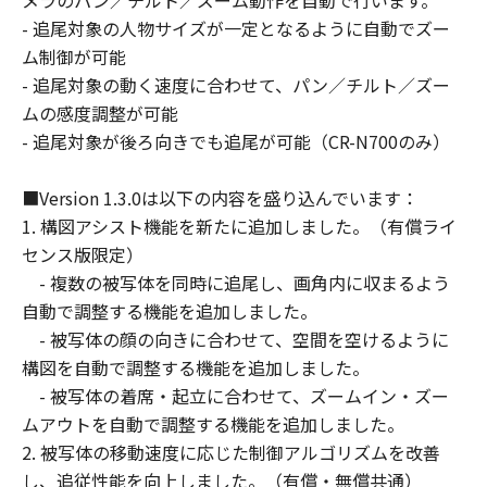
メラのパン／チルト／ズーム動作を自動で行います。
を負うものとし、特別な事情から生じた損
- 追尾対象の人物サイズが一定となるように自動でズー
害その他の結果（結果を予見しまたは予見
ム制御が可能
し得た場合を含みます。）については一切
- 追尾対象の動く速度に合わせて、パン／チルト／ズー
責任を負わないものとします。ただし、そ
ムの感度調整が可能
の故意または重過失による債務不履行また
- 追尾対象が後ろ向きでも追尾が可能（CR-N700のみ）
は不法行為に起因してお客様に生じた損害
に対する賠償責任については、免責されな
■Version 1.3.0は以下の内容を盛り込んでいます：
いものとします。
1. 構図アシスト機能を新たに追加しました。（有償ライ
契約期間
センス版限定）
(1) 「本契約」は、お客様が「許諾ソフト
- 複数の被写体を同時に追尾し、画角内に収まるよう
ウェア」をインストールし、使用された時
自動で調整する機能を追加しました。
点で発効し、下記(2)または(3)により終了
- 被写体の顔の向きに合わせて、空間を空けるように
されるまで有効に存続します。
構図を自動で調整する機能を追加しました。
(2) お客様は、「許諾ソフトウェア」およ
- 被写体の着席・起立に合わせて、ズームイン・ズー
びその複製物のすべてを廃棄および消去す
ムアウトを自動で調整する機能を追加しました。
ることにより、「本契約」を終了させるこ
2. 被写体の移動速度に応じた制御アルゴリズムを改善
とができます。
し、追従性能を向上しました。（有償・無償共通）