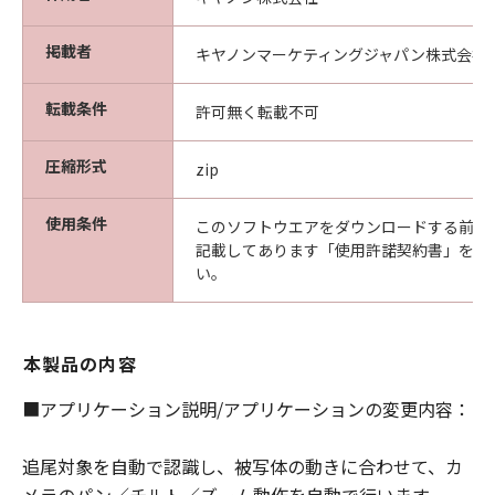
お客様が「許諾ソフトウェア」の使用した
結果として生ずるあらゆる行為について、
掲載者
キヤノンマーケティングジャパン株式会社
一切の責任を明確に否認します。お客様
は、ご自身の裁量とリスクで「許諾ソフト
転載条件
許可無く転載不可
ウェア」を使用し、「許諾ソフトウェア」
を使用することから生じた、使用コンピュ
圧縮形式
zip
ータの損傷またはデータ損失については、
お客様のみが全責任を負います。
使用条件
このソフトウエアをダウンロードする前に
(3) キヤノン、キヤノンの子会社、キヤノン
記載してあります「使用許諾契約書」を必
の関連会社、それらの販売代理店または販
い。
売店、ならびにキヤノンのライセンサー
は、「本契約」に基づくそれらの債務不履
行または不法行為によりお客様に損害が生
本製品の内容
じた場合、お客様に通常生じうる損害の範
■アプリケーション説明/アプリケーションの変更内容：
囲内で、かつ過去12か月間に「許諾ソフト
ウェア」の利用のためにお客様が支払った
追尾対象を自動で認識し、被写体の動きに合わせて、カ
金額を上限として、これらを賠償する責任