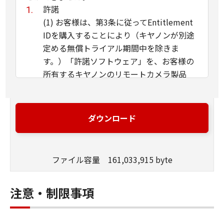
許諾
(1) お客様は、第3条に従ってEntitlement
IDを購入することにより（キヤノンが別途
定める無償トライアル期間中を除きま
す。）「許諾ソフトウェア」を、お客様の
所有するキヤノンのリモートカメラ製品
に、お客様の所有するコンピュータを使用
してインストールし、かかるリモートカメ
ラ製品において使用することができます。
ダウンロード
(2) 上記(1)に定める場合を除き、キヤノン
またはキヤノンのライセンサーのいかなる
知的財産権も、明示たると黙示たるとを問
ファイル容量 161,033,915 byte
わず、「本契約」によってお客様に譲渡あ
るいは許諾されるものではありません。
注意・制限事項
制限
(1) 「本契約」に明示的に定める場合を除
き、お客様は、「許諾ソフトウェア」の再