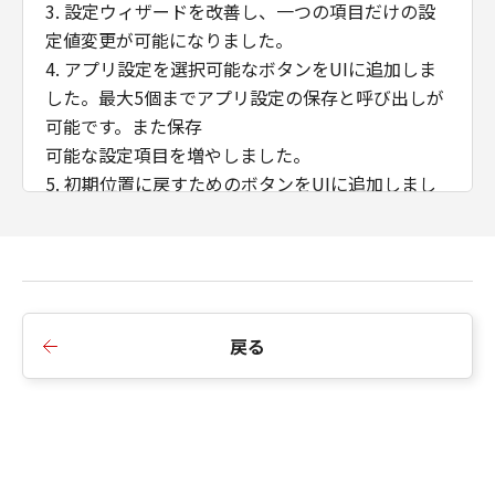
合でも、その他の条項は完全に有効に存続
3. 設定ウィザードを改善し、一つの項目だけの設
するものとします。
定値変更が可能になりました。
4. アプリ設定を選択可能なボタンをUIに追加しま
第三者のソフトウェア・モジュール
した。最大5個までアプリ設定の保存と呼び出しが
「許諾ソフトウェア」には、キヤノンまた
可能です。また保存
はキヤノンのライセンサーが所定の条件に
可能な設定項目を増やしました。
基づき第三者から許諾を受けたソフトウェ
5. 初期位置に戻すためのボタンをUIに追加しまし
ア・モジュールが含まれています。該当す
た。
るソフトウェア・モジュールについては、
6. 追尾停止領域を設定する機能を追加しました。
「本契約」の条件は適用されず、「許諾ソ
7. 追尾対象のロストを低減しました。
フトウェア」の設定用画面からアクセスで
きるインフォメーションページに記載の許
諾条件が適用されます。
戻る
■Version 1.1.1
「本契約」の変更
1. 自動追尾中に、意図しないパン/チルト動作をす
キヤノンは、お客様に通知することなく、
ることがある不具合を修正しました。（CR-
必要に応じて「本契約」を随時変更する権
N300/CR-N100）
利を有します。「本契約」の変更後も継続
して「許諾ソフトウェア」を使用すること