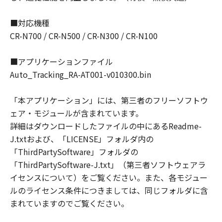
(3) お客様が「本契約」のいずれかの条項
に違反した場合、「本契約」は直ちに終了
■対応機種
します。
CR-N700 / CR-N500 / CR-N300 / CR-N100
(4) お客様は、上記(3) によって「本契約」
が終了した場合、速やかに、「許諾ソフト
■アプリケーションファイル
ウェア」およびその複製物のすべてを廃棄
Auto_Tracking_RA-AT001-v010300.bin
するものとします。
(5) 第1条(2)、第2条、および第4条から第7
「本アプリケーション」には、第三者のフリーソフトウ
条までの規定は、「本契約」の終了後も効
ェア・モジュールが含まれています。
力を有するものとします。
詳細はダウンロードしたファイルの中にあるReadme-
J.txtおよび、「LICENSE」フォルダ内の
U.S. GOVERNMENT RESTRICTED RIGHTS
「ThirdPartySoftware」フォルダの
NOTICE
「ThirdPartySoftware-J.txt」（第三者ソフトウェアラ
The Software is a "commercial item," as
イセンスについて）をご覧ください。また、各モジュー
that term is defined at 48 C.F.R. 2.101
ルのライセンス条件につきましては、同じフォルダに含
(Oct 1995), consisting of "commercial
まれていますのでご覧ください。
computer software" and "commercial
computer software documentation," as