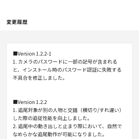
such terms are used in 48 C.F.R. 12.212
(Sept 1995). Consistent with 48 C.F.R.
変更履歴
12.212 and 48 C.F.R. 227.7202-1 through
227.7202-4 (June 1995), all U.S.
Government End Users shall acquire the
Software with only those rights set forth
■Version 1.2.2-1
herein. Manufacturer is Canon Inc./30-2,
1. カメラのパスワードに一部の記号が含まれる
Shimomaruko 3-chome, Ohta-ku, Tokyo
と、インストール時のパスワード認証に失敗する
146-8501, Japan.
不具合を修正しました。
本条項中で使用される"the Software"と
は、「本契約」中で定義される「許諾ソフ
トウェア」を意味し、指し示すものとしま
■Version 1.2.2
す。
1. 追尾対象が別の人物と交錯（横切り/すれ違い）
分離可能性
した際の追従性能を向上しました。
「本契約」のいずれかの条項またはその一
2. 追尾中の動き出しと止まり際において、自然で
部が法律により無効であると決定された場
なめらかな追尾動作が可能になりました。