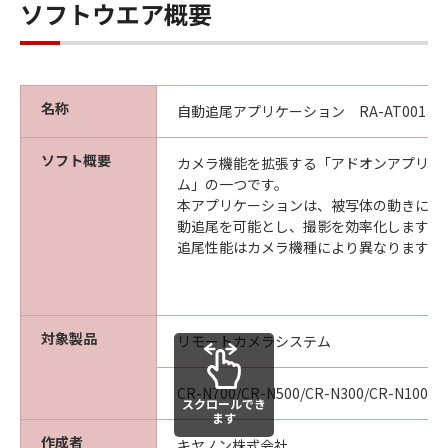
ソフトウエア概要
バグの修正またはサポートの提供ついて、
いかなる責任も負うものではありません。
保証の否認・免責
(1) 「許諾ソフトウェア」は、『現状有姿
名称
自動追尾アプリケーション RA-AT001 Ver. 1
（AS-IS）』の状態で使用許諾されます。キ
ヤノン、キヤノンの子会社、キヤノンの関
ソフト概要
カメラ機能を拡張する「アドオンアプリケ
連会社、それらの販売代理店または販売店
ム」の一つです。
ならびにキヤノンのライセンサーは、「許
本アプリケーションは、被写体の動きに合
諾ソフトウェア」に関して、権利の非侵
動追尾を可能とし、撮影を効率化します。
追尾性能はカメラ機種により異なります。
害、商品性および特定の目的への適合性の
保証または「許諾ソフトウェア」に欠陥が
ないことを含め、いかなる保証も、明示た
ると黙示たるとを問わず一切しないものと
対象製品
リモートカメラシステム
します。
(2) キヤノン、キヤノンの子会社、キヤノン
CR-N700/CR-N500/CR-N300/CR-N100
スクロールでき
の関連会社、それらの販売代理店または販
ます
売店ならびにキヤノンのライセンサーは、
作成者
キヤノン株式会社