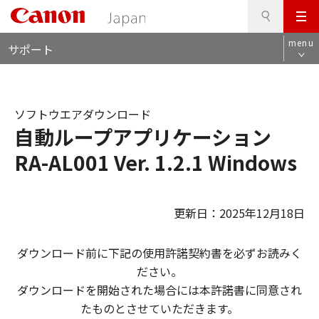
検
このページの本文へ
メ
索
ロ
ニ
menu
サポート
ー
ュ
カ
ー
ル
ナ
ソフトウエアダウンロード
ビ
自動ループアプリケーション
RA-AL001 Ver. 1.2.1 Windows
更新日：2025年12月18日
ダウンロード前に下記の使用許諾契約書を必ずお読みく
ださい。
ダウンロードを開始された場合には本許諾書に同意され
たものとさせていただきます。