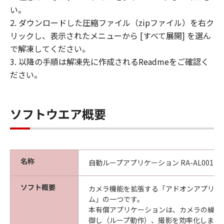
帰属
い。
「許諾ソフトウェア」に係る知的財産権
2. ダウンロードした圧縮ファイル（zipファイル）を右ク
は、その内容によりキヤノンまたはキヤノ
リックし、表示されたメニューから [すべて展開] を選ん
ンのライセンサーに帰属します。
で解凍してください。
3. 以降の手順は解凍先に作成されるReadmeをご確認く
著作権表示
ださい。
お客様は、「許諾ソフトウェア」に含まれ
るキヤノンまたはキヤノンのライセンサー
の著作権表示を変更し、除去しまたは削除
ソフトウエア概要
してはなりません。
サポートおよびアップグレード
キヤノン、キヤノンの子会社、キヤノンの
名称
関連会社、それらの販売代理店および販売
自動ループアプリケーション RA-AL001 Ver. 1
店は、「許諾ソフトウェア」のメンテナン
ソフト概要
スおよびお客様による「許諾ソフトウェ
カメラ機能を拡張する「アドオンアプリケ
ム」の一つです。
ア」の使用を支援することに、並びに「許
本有償アプリケーションは、カメラの繰り
諾ソフトウェア」に対するアップデート、
御し（ループ動作）、撮影を効率化します