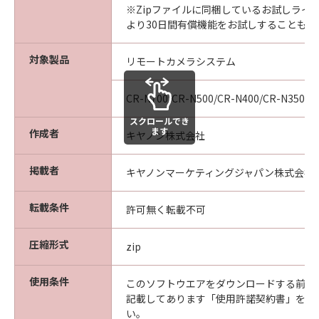
バグの修正またはサポートの提供ついて、
※Zipファイルに同梱しているお試しライ
いかなる責任も負うものではありません。
より30日間有償機能をお試しすることも可
保証の否認・免責
対象製品
リモートカメラシステム
(1) 「許諾ソフトウェア」は、『現状有姿
（AS-IS）』の状態で使用許諾されます。キ
CR-N700/CR-N500/CR-N400/CR-N350/C
ヤノン、キヤノンの子会社、キヤノンの関
スクロールでき
連会社、それらの販売代理店または販売店
ます
作成者
キヤノン株式会社
ならびにキヤノンのライセンサーは、「許
諾ソフトウェア」に関して、権利の非侵
掲載者
キヤノンマーケティングジャパン株式会社
害、商品性および特定の目的への適合性の
保証または「許諾ソフトウェア」に欠陥が
転載条件
許可無く転載不可
ないことを含め、いかなる保証も、明示た
ると黙示たるとを問わず一切しないものと
圧縮形式
zip
します。
(2) キヤノン、キヤノンの子会社、キヤノン
使用条件
このソフトウエアをダウンロードする前に
の関連会社、それらの販売代理店または販
記載してあります「使用許諾契約書」を必
売店ならびにキヤノンのライセンサーは、
い。