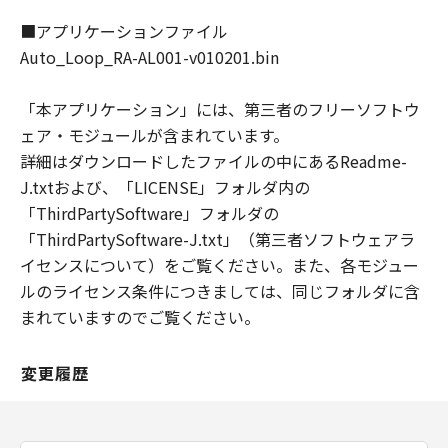
ェア」の使用料としてお客様が支払った金
■アプリケーションファイル
額を上限として、これらを賠償する責任を
Auto_Loop_RA-AL001-v010201.bin
負うものとし、特別な事情から生じた損害
その他の結果（結果を予見しまたは予見し
「本アプリケーション」には、第三者のフリーソフトウ
得た場合を含みます。）については一切責
ェア・モジュールが含まれています。
任を負わないものとします。ただし、その
詳細はダウンロードしたファイルの中にあるReadme-
故意または重過失による債務不履行または
J.txtおよび、「LICENSE」フォルダ内の
不法行為に起因してお客様に生じた損害に
「ThirdPartySoftware」フォルダの
対する賠償責任については、免責されない
「ThirdPartySoftware-J.txt」（第三者ソフトウェアラ
ものとします。
イセンスについて）をご覧ください。また、各モジュー
契約期間
ルのライセンス条件につきましては、同じフォルダに含
(1) 「本契約」は、お客様が「許諾ソフト
まれていますのでご覧ください。
ウェア」をインストールし、使用された時
点で発効し、下記(2)または(3)により終了
変更履歴
されるまで有効に存続します。
(2) お客様は、「許諾ソフトウェア」およ
びその複製物のすべてを廃棄および消去す