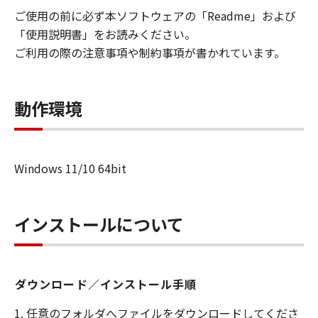
ご使用の前に必ず本ソフトウェアの「Readme」および
使用許諾、譲渡、販売、頒布、賃貸、リー
「使用説明書」をお読みください。
ス、貸与または複製することはできませ
ご利用の際の注意事項や制約事項が書かれています。
ん。
(2) お客様は、「許諾ソフトウェア」の全
部または一部を修正、改変、翻訳、翻案、
動作環境
逆コンパイル、逆アセンブル、その他リバ
ースエンジニアリング等することはできま
せん。また第三者にこのような行為をさせ
てはなりません。
Windows 11/10 64bit
Entitlement IDの購入
「許諾ソフトウェア」の機能をアクティベ
インストールについて
ートするためには、キヤノン、キヤノンの
子会社、キヤノンの関連会社、その他キヤ
ノンの指定する者から「許諾ソフトウェ
ダウンロード／インストール手順
ア」用のEntitlement IDを購入する必要が
あります。
1. 任意のフォルダへファイルをダウンロードしてくださ