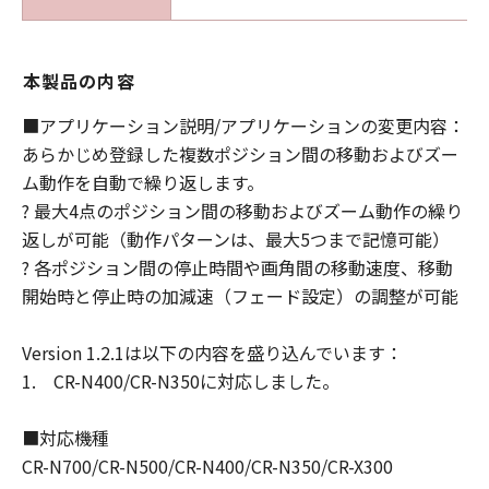
お客様が「許諾ソフトウェア」の使用した
結果として生ずるあらゆる行為について、
一切の責任を明確に否認します。お客様
本製品の内容
は、ご自身の裁量とリスクで「許諾ソフト
■アプリケーション説明/アプリケーションの変更内容：
ウェア」を使用し、「許諾ソフトウェア」
あらかじめ登録した複数ポジション間の移動およびズー
を使用することから生じた、使用コンピュ
ム動作を自動で繰り返します。
ータの損傷またはデータ損失については、
? 最大4点のポジション間の移動およびズーム動作の繰り
お客様のみが全責任を負います。
返しが可能（動作パターンは、最大5つまで記憶可能）
(3) キヤノン、キヤノンの子会社、キヤノン
? 各ポジション間の停止時間や画角間の移動速度、移動
の関連会社、それらの販売代理店または販
開始時と停止時の加減速（フェード設定）の調整が可能
売店、ならびにキヤノンのライセンサー
は、「本契約」に基づくそれらの債務不履
Version 1.2.1は以下の内容を盛り込んでいます：
行または不法行為によりお客様に損害が生
1. CR-N400/CR-N350に対応しました。
じた場合、お客様に通常生じうる損害の範
囲内で、かつ過去12か月間に（ⅰ）
■対応機種
Entitlement IDの購入対価としてお客様が
CR-N700/CR-N500/CR-N400/CR-N350/CR-X300
支払った金額または（ⅱ）「許諾ソフトウ