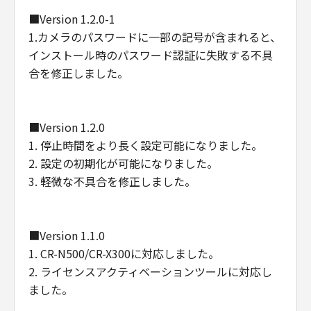
ることにより、「本契約」を終了させるこ
■Version 1.2.0-1
とができます。
1.カメラのパスワードに一部の記号が含まれると、
(3) お客様が「本契約」のいずれかの条項
インストール時のパスワード認証に失敗する不具
に違反した場合、「本契約」は直ちに終了
合を修正しました。
します。
(4) お客様は、上記(3)によって「本契約」
が終了した場合、速やかに、「許諾ソフト
■Version 1.2.0
ウェア」およびその複製物のすべてを廃棄
1. 停止時間をより長く設定可能になりました。
するものとします。
2. 設定の初期化が可能になりました。
(5) 第1条(2)、第2条、および第4条から第7
3. 軽微な不具合を修正しました。
条までの規定は、「本契約」の終了後も効
力を有するものとします。
U.S. GOVERNMENT RESTRICTED RIGHTS
■Version 1.1.0
NOTICE
1. CR-N500/CR-X300に対応しました。
The Software is a "commercial item," as
2. ライセンスアクティベーションツールに対応し
that term is defined at 48 C.F.R. 2.101
ました。
(Oct 1995), consisting of "commercial