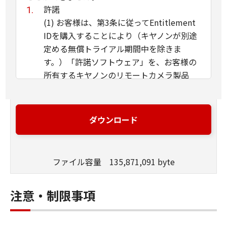
許諾
(1) お客様は、第3条に従ってEntitlement
IDを購入することにより（キヤノンが別途
定める無償トライアル期間中を除きま
す。）「許諾ソフトウェア」を、お客様の
所有するキヤノンのリモートカメラ製品
に、お客様の所有するコンピュータを使用
してインストールし、かかるリモートカメ
ラ製品において使用することができます。
ダウンロード
(2) 上記(1)に定める場合を除き、キヤノン
またはキヤノンのライセンサーのいかなる
知的財産権も、明示たると黙示たるとを問
ファイル容量 135,871,091 byte
わず、「本契約」によってお客様に譲渡あ
るいは許諾されるものではありません。
注意・制限事項
制限
(1) 「本契約」に明示的に定める場合を除
き、お客様は、「許諾ソフトウェア」の再