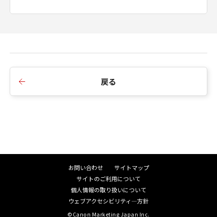
computer software" and "commercial
computer software documentation," as
such terms are used in 48 C.F.R. 12.212
(Sept 1995). Consistent with 48 C.F.R.
12.212 and 48 C.F.R. 227.7202-1 through
227.7202-4 (June 1995), all U.S.
戻る
Government End Users shall acquire the
Software with only those rights set forth
herein. Manufacturer is Canon Inc./30-2,
Shimomaruko 3-chome, Ohta-ku, Tokyo
146-8501, Japan.
本条項中で使用される"the Software"と
は、「本契約」中で定義される「許諾ソフ
お問い合わせ
サイトマップ
トウェア」を意味し、指し示すものとしま
サイトのご利用について
す。
個人情報の取り扱いについて
ウェブアクセシビリティ―方針
分離可能性
©Canon Marketing Japan Inc.