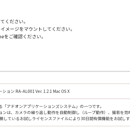
お客様のみが全責任を負います。
会社、キヤノンの関連会社、それらの販売代理店または販売店、
務不履行または不法行為によりお客様に損害が生じた場合、お
してください。
ntitlement IDの購入対価としてお客様が支払った金額ま
スクイメージをマウントしてください。
を上限として、これらを賠償する責任を負うものとし、特別な
dmeをご確認ください。
た場合を含みます。）については一切責任を負わないものとし
為に起因してお客様に生じた損害に対する賠償責任については
「許諾ソフトウェア」をインストールし、使用された時点で発効し、
ウェア」およびその複製物のすべてを廃棄および消去することに
RA-AL001 Ver. 1.2.1 Mac OS X
ずれかの条項に違反した場合、「本契約」は直ちに終了します。
よって「本契約」が終了した場合、速やかに、「許諾ソフトウェア
る「アドオンアプリケーションズシステム」の一つです。
ョンは、カメラの繰り返し動作を自動制御し（ループ動作）、撮影を効
よび第4条から第7条までの規定は、「本契約」の終了後も効力を有
同梱しているお試しライセンスファイルにより30日間有償機能をお試し
D RIGHTS NOTICE