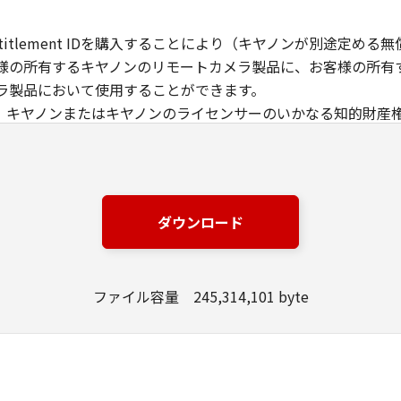
Entitlement IDを購入することにより（キヤノンが別途定
様の所有するキヤノンのリモートカメラ製品に、お客様の所有
ラ製品において使用することができます。
を除き、キヤノンまたはキヤノンのライセンサーのいかなる知的財
に譲渡あるいは許諾されるものではありません。
める場合を除き、お客様は、「許諾ソフトウェア」の再使用許諾
ません。
ダウンロード
トウェア」の全部または一部を修正、改変、翻訳、翻案、逆コンパ
できません。また第三者にこのような行為をさせてはなりませ
ファイル容量 245,314,101 byte
アクティベートするためには、キヤノン、キヤノンの子会社、
ア」用のEntitlement IDを購入する必要があります。