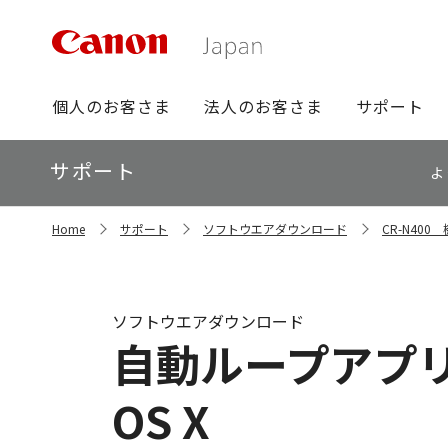
グ
個人のお客さま
法人のお客さま
サポート
ロ
ー
ロ
サポート
バ
よ
ー
ル
カ
ナ
サ
ル
Home
サポート
ソフトウエアダウンロード
CR-N40
イ
ビ
ナ
ト
ビ
内
の
現
ソフトウエアダウンロード
在
自動ループアプリケーシ
位
置
OS X