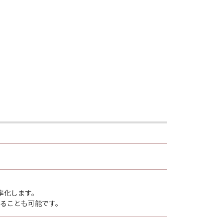
ならびにキヤノンのライセンサーは、
客様に通常生じうる損害の範囲内
たは（ⅱ）「許諾ソフトウェア」の使用
事情から生じた損害その他の結果
ます。ただし、その故意または重過失
、免責されないものとします。
下記(2)または(3)により終了され
より、「本契約」を終了させることが
」およびその複製物のすべてを廃棄する
率化します。
するものとします。
することも可能です。