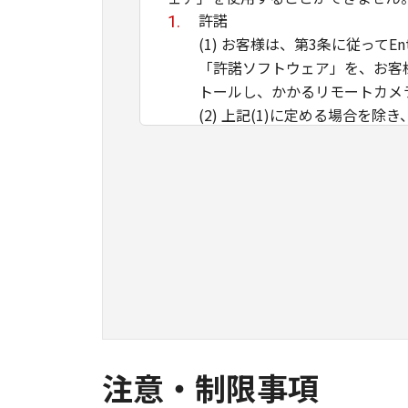
許諾
(1) お客様は、第3条に従って
「許諾ソフトウェア」を、お客
トールし、かかるリモートカメ
(2) 上記(1)に定める場合
ず、「本契約」によってお客様
制限
(1) 「本契約」に明示的に定
貸与または複製することはでき
(2) お客様は、「許諾ソフ
エンジニアリング等することは
Entitlement IDの購入
「許諾ソフトウェア」の機能を
の指定する者から「許諾ソフトウェ
注意・制限事項
帰属