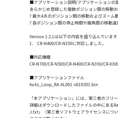
「許諾ソフトウェア」を使用す
■アプリケーション説明/アプリケーションの
諾ソフトウェア」のダウンロー
あらかじめ登録した複数ポジション間の移動お
以 上
? 最大4点のポジション間の移動およびズー
キヤノン株式会社
? 各ポジション間の停止時間や画角間の移動
Version 1.2.1は以下の内容を盛り込んでいま
1. CR-N400/CR-N350に対応しました。
■対応機種
CR-N700/CR-N500/CR-N400/CR-N350/CR-X30
■アプリケーションファイル
Auto_Loop_RA-AL001-v010201.bin
「本アプリケーション」には、第三者のフリー
詳細はダウンロードしたファイルの中にあるReadme-J.
J.txt」（第三者ソフトウェアライセンス