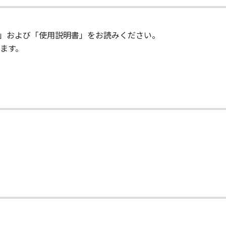
的財産権は、その内容によりキヤノンまたはキヤノンのライセ
」に含まれるキヤノンまたはキヤノンのライセンサーの著作権
e」および「使用説明書」をお読みください。
ます。
キヤノンの関連会社、それらの販売代理店および販売店は、「
ウェア」の使用を支援することに、並びに「許諾ソフトウェア
、いかなる責任も負うものではありません。
、『現状有姿（AS-IS）』の状態で使用許諾されます。キヤノン
販売店ならびにキヤノンのライセンサーは、「許諾ソフトウェ
保証または「許諾ソフトウェア」に欠陥がないことを含め、い
て
ます。
会社、キヤノンの関連会社、それらの販売代理店または販売店な
使用した結果として生ずるあらゆる行為について、一切の責任
トウェア」を使用し、「許諾ソフトウェア」を使用することか