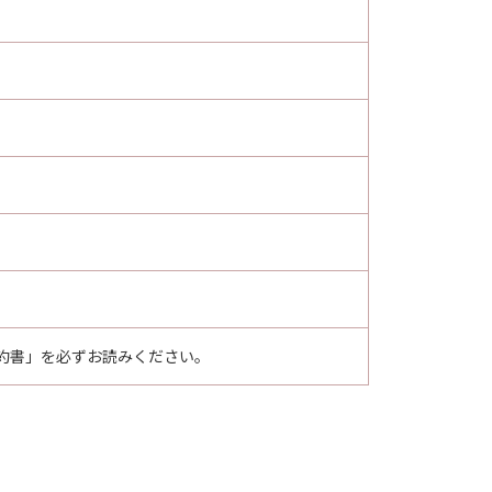
, consisting of "commercial
 used in 48 C.F.R. 12.212 (Sept
1995), all U.S. Government End
Canon Inc./30-2, Shimomaruko 3-
ア」を意味し、指し示すものとします。
その他の条項は完全に有効に存続す
三者から許諾を受けたソフトウェア・
約書」を必ずお読みください。
条件は適用されず、「許諾ソフトウェ
で、当該許諾条件をご確認ください。
ます。「本契約」の変更後も継続して