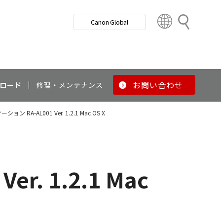
検
Canon Global
索
C
o
u
n
t
r
お問い合わせ
ロード
修理・メンテナンス
y
&
 RA-AL001 Ver. 1.2.1 Mac OS X
R
e
g
i
o
. 1.2.1 Mac
n