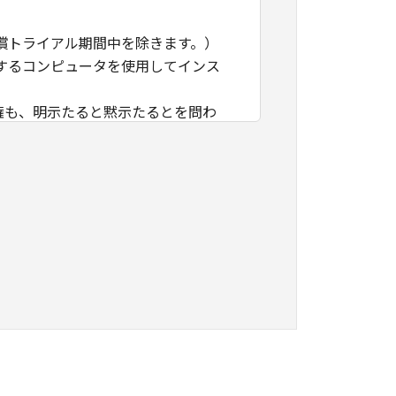
める無償トライアル期間中を除きます。）
するコンピュータを使用してインス
産権も、明示たると黙示たるとを問わ
、譲渡、販売、頒布、賃貸、リース、
イル、逆アセンブル、その他リバース
ん。
キヤノンの関連会社、その他キヤノン