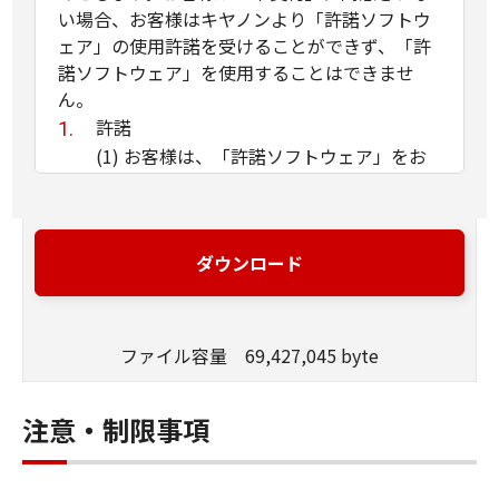
い場合、お客様はキヤノンより「許諾ソフトウ
ェア」の使用許諾を受けることができず、「許
諾ソフトウェア」を使用することはできませ
ん。
許諾
(1) お客様は、「許諾ソフトウェア」をお
客様のコンピュータにインストールし、使
用することができます。
(2) 上記(1)に定める場合を除き、キヤノン
ダウンロード
またはキヤノンのライセンサーのいかなる
知的財産権も、明示たると黙示たるとを問
わず、本契約書によってお客様に譲渡ある
ファイル容量 69,427,045 byte
いは許諾されるものではありません。
(3) 「許諾ソフトウェア」には、キヤノン
またはキヤノンのライセンサーが所定の条
注意・制限事項
件に基づき第三者から許諾を受けたソフト
ウェア（かかる第三者のソフトウェアには