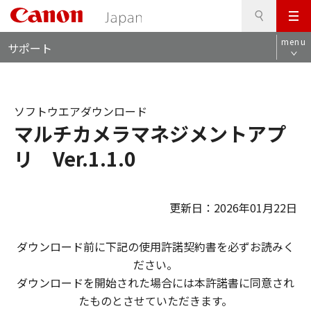
検
このページの本文へ
メ
索
ロ
ニ
menu
サポート
ー
ュ
カ
ー
ル
ナ
ソフトウエアダウンロード
ビ
マルチカメラマネジメントアプ
リ Ver.1.1.0
更新日：2026年01月22日
ダウンロード前に下記の使用許諾契約書を必ずお読みく
ださい。
ダウンロードを開始された場合には本許諾書に同意され
たものとさせていただきます。