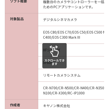
ソフト概要
複数台のカメラやコントローラーを一括し
「許諾ソフトウェア」のメンテナンスおよ
ためのPCアプリケーションです。
びお客様による「許諾ソフトウェア」の使
用を支援すること、並びに「許諾ソフトウ
対象製品
デジタルシネマカメラ
ェア」に対するアップデート、バグの修正
またはサポートの提供について、いかなる
EOS C80/EOS C70/EOS C50/EOS C500 Mark
責任も負うものではありません。
C400/EOS C300 Mark III
保証の否認・免責
XFシリーズ
(1) 「許諾ソフトウェア」は、『現状有姿
（AS-IS）』の状態で使用許諾されます。キ
スクロールでき
XF605
ヤノン、キヤノンの子会社、キヤノンの関
ます
連会社、それらの販売代理店または販売
リモートカメラシステム
店、またはキヤノンのライセンサーは、
「許諾ソフトウェア」に関して、適用法で
CR-N700/CR-N500/CR-N400/CR-N350/C
認められる限り、第三者の権利の非侵害
N100/CR-X300/RC-IP1000
性、商品性および特定の目的への適合性の
保証または「許諾ソフトウェア」に欠陥が
作成者
キヤノン株式会社
ないことを含め、いかなる保証も、明示た