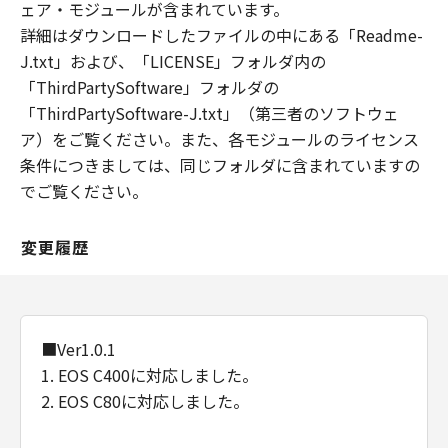
ンサー、の故意または重過失による債務不
ェア・モジュールが含まれています。
履行または不法行為に起因してお客様に生
詳細はダウンロードしたファイルの中にある「Readme-
じた損害に対する賠償責任については、免
J.txt」および、「LICENSE」フォルダ内の
責されないものとします。
「ThirdPartySoftware」フォルダの
「ThirdPartySoftware-J.txt」（第三者のソフトウェ
輸出
ア）をご覧ください。また、各モジュールのライセンス
お客様は、日本国政府または該当国の政府
条件につきましては、同じフォルダに含まれていますの
より必要な認可等を得ることなしに、「許
でご覧ください。
諾ソフトウェア」の全部または一部を、直
接または間接に輸出してはなりません。
変更履歴
契約期間
(1) 「本契約」は、お客様が、「許諾ソフ
トウェア」の使用を開始した時点で発効
し、下記(2)または(3)により終了されるま
■Ver1.0.1
で有効に存続します。
1. EOS C400に対応しました。
(2) お客様は、「許諾ソフトウェア」およ
2. EOS C80に対応しました。
びその複製物のすべてを廃棄および消去す