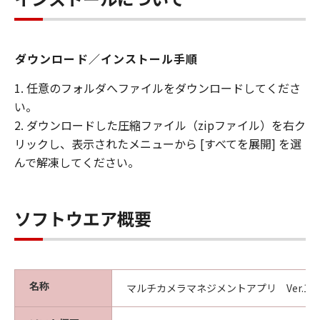
ニアリング等することはできません。また
第三者にこのような行為をさせてはなりま
せん。
ダウンロード／インストール手順
帰属
1. 任意のフォルダへファイルをダウンロードしてくださ
「許諾ソフトウェア」に係る知的財産権
い。
は、その内容によりキヤノンまたはキヤノ
2. ダウンロードした圧縮ファイル（zipファイル）を右ク
ンのライセンサーに帰属します。
リックし、表示されたメニューから [すべてを展開] を選
著作権表示
んで解凍してください。
お客様は、「許諾ソフトウェア」に含まれ
るキヤノンまたはキヤノンのライセンサー
の著作権表示を変更し、除去しもしくは削
ソフトウエア概要
除してはなりません。
サポートおよびアップグレード
キヤノン、キヤノンの子会社、キヤノンの
名称
マルチカメラマネジメントアプリ Ver.1.1.
関連会社、それらの販売代理店および販売
店、またはキヤノンのライセンサーは、