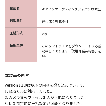
ると黙示たるとを問わず一切しないものと
掲載者
キヤノンマーケティングジャパン株式会社
します。
(2) キヤノン、キヤノンの子会社、キヤノン
転載条件
許可無く転載不可
の関連会社、それらの販売代理店または販
売店、またはキヤノンのライセンサーのい
圧縮形式
zip
ずれも、お客様が「許諾ソフトウェア」を
使用した結果として、および「許諾ソフト
使用条件
このソフトウエアをダウンロードする前に
ウェア」の使用不能により生ずるあらゆる
記載してあります「使用許諾契約書」を必
損害について、適用法で認められる限り、
い。
一切の責任を明確に否認します。お客様
は、ご自身の裁量とリスクで「許諾ソフト
ウェア」を使用し、「許諾ソフトウェア」
本製品の内容
を使用することから生じた、使用コンピュ
ータの損傷、データ損失またはお客様と第
Version 1.1.0は以下の内容を盛り込んでいます。
三者との間に生じるいかなる紛争について
1. EOS C50に対応しました。
も、お客様のみが全責任を負います。たと
2. カメラ情報ファイル出力が可能になりました。
え、キヤノン、キヤノンの子会社、キヤノ
3. 初期設定時に一括設定が可能となりました。