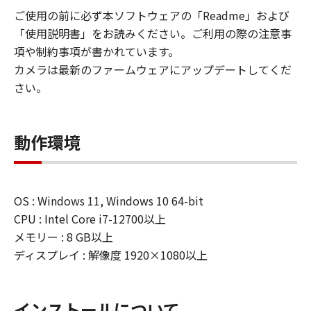
オープンソースソフトウェアを含みま
ご使用の前に必ず本ソフトウェアの「Readme」および
す。）が含まれています。かかる第三者の
「使用説明書」をお読みください。ご利用の際の注意事
ソフトウェアに対しては、「本契約」のい
項や制約事項が書かれています。
かなる規定にもかかわらず、「許諾ソフト
カメラは最新のファームウェアにアップデートしてくだ
ウェア」と共に提供されるかかる第三者の
さい。
ソフトウェアの使用条件がそれぞれ適用さ
れますので、当該使用条件をご確認くださ
い。
動作環境
制限
(1) 「本契約」に明示的に定める場合を除
き、お客様は、再使用許諾、譲渡、販売、
OS : Windows 11, Windows 10 64-bit
頒布、リースもしくは貸与その他の方法に
CPU : Intel Core i7-12700以上
より、第三者に「許諾ソフトウェア」を使
メモリー : 8 GB以上
用させることはできません。
ディスプレイ : 解像度 1920×1080以上
(2) お客様は、「許諾ソフトウェア」の全
部または一部を修正、改変、逆コンパイ
ル、逆アセンブル、その他リバースエンジ
インストールについて