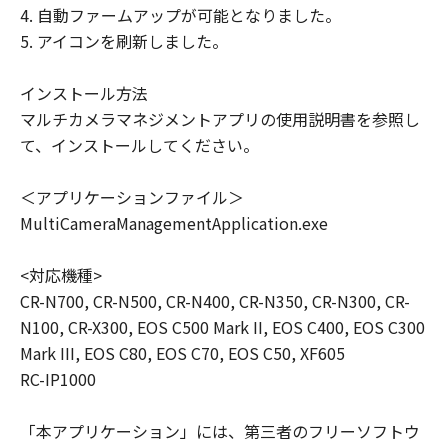
ンの関連会社、それらの販売代理店または
4. 自動ファームアップが可能となりました。
販売店、またはキヤノンのライセンサーが
5. アイコンを刷新しました。
かかる損害の可能性について知らされてい
た場合でも同様です。
インストール方法
(3) キヤノン、キヤノンの子会社、キヤノン
マルチカメラマネジメントアプリの使用説明書を参照し
の関連会社、それらの販売代理店または販
て、インストールしてください。
売店、またはキヤノンのライセンサーのい
ずれも、「本契約」に基づくそれらの債務
＜アプリケーションファイル＞
不履行または不法行為によりお客様に生じ
MultiCameraManagementApplication.exe
るいかなる損害（通常損害、特別な事情か
ら生じた損害、およびその他の結果的損害
<対応機種>
を含みます。かかる結果を予見し得た場合
CR-N700, CR-N500, CR-N400, CR-N350, CR-N300, CR-
も含みます。）について、適用法で認めら
N100, CR-X300, EOS C500 Mark II, EOS C400, EOS C300
れる限り、一切責任を負わないものとしま
Mark III, EOS C80, EOS C70, EOS C50, XF605
す。ただし、キヤノン、キヤノンの子会
RC-IP1000
社、キヤノンの関連会社、それらの販売代
理店または販売店またはキヤノンのライセ
「本アプリケーション」には、第三者のフリーソフトウ