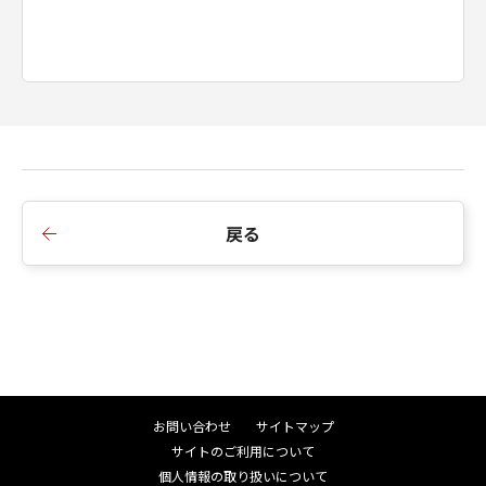
all U.S. Government End Users shall acquire
the Software with only those rights set forth
herein. Manufacturer is Canon Inc./30-2,
Shimomaruko 3-chome, Ohta-ku, Tokyo 146-
8501, Japan.
本条項中で使用される"the Software"とは、
「本契約」中で定義される「許諾ソフトウェ
ア」を意味し、指し示すものとします。
分離可能性
戻る
「本契約」のいずれかの条項またはその一部が
法律により無効であると決定された場合でも、
その他の条項は完全に有効に存続するものとし
ます。
第三者のソフトウェア・モジュール
「許諾ソフトウェア」には、キヤノンまたはキ
ヤノンのライセンサーが所定の条件に基づき第
三者から許諾を受けたソフトウェア・モジュー
お問い合わせ
サイトマップ
ルが含まれています。該当するソフトウェア・
サイトのご利用について
モジュールについては、「本契約」の条件は適
個人情報の取り扱いについて