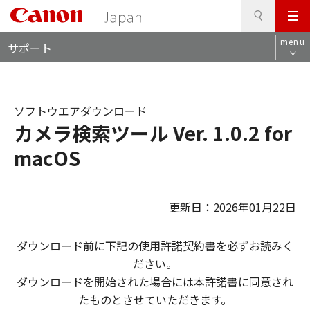
検
このページの本文へ
メ
索
ロ
ニ
menu
サポート
ー
ュ
カ
ー
ル
ナ
ソフトウエアダウンロード
ビ
カメラ検索ツール Ver. 1.0.2 for
macOS
更新日：2026年01月22日
ダウンロード前に下記の使用許諾契約書を必ずお読みく
ださい。
ダウンロードを開始された場合には本許諾書に同意され
たものとさせていただきます。