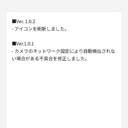
反した場合、「本契約」は直ちに終了します。
(4) お客様は、上記(3) によって「本契約」が終
了した場合、速やかに、「許諾ソフトウェア」
■Ver. 1.0.2
およびその複製物のすべてを廃棄するものとし
- アイコンを刷新しました。
ます。
(5) 第1条(2)および第2条から第6条までの規定
■Ver.1.0.1
は、「本契約」の終了後も効力を有するものと
- カメラのネットワーク設定により自動検出されな
します。
い場合がある不具合を修正しました。
U.S. GOVERNMENT RESTRICTED RIGHTS
NOTICE
The Software is a "commercial item," as that
term is defined at 48 C.F.R. 2.101 (Oct 1995),
consisting of "commercial computer
software" and "commercial computer
software documentation," as such terms are
used in 48 C.F.R. 12.212 (Sept 1995).
Consistent with 48 C.F.R. 12.212 and 48 C.F.R.
227.7202-1 through 227.7202-4 (June 1995),