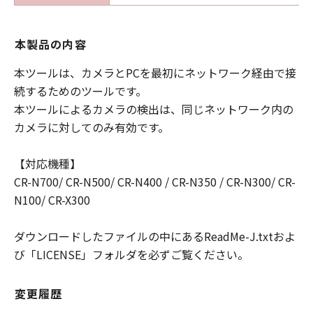
わないものとします。
たとえ、キヤノン、キヤノンの子会社、キヤノ
ンの関連会社、それらの販売代理店または販売
本製品の内容
店がかかる損害の可能性について知らされてい
本ツールは、カメラとPCを最初にネットワーク経由で接
た場合でも同様です。
(3) キヤノン、キヤノンの子会社、キヤノンの関
続するためのツールです。
連会社、それらの販売代理店または販売店は、
本ツールによるカメラの検出は、同じネットワーク内の
「許諾ソフトウェア」、または「許諾ソフトウ
カメラに対してのみ有効です。
ェア」の使用に起因または関連してお客様と第
三者との間に生じたいかなる紛争についても、
【対応機種】
一切責任を負わないものとします。
CR-N700/ CR-N500/ CR-N400 / CR-N350 / CR-N300/ CR-
契約期間
N100/ CR-X300
(1) 「本契約」は、お客様が「許諾ソフトウェ
ア」を使用された時点で発効し、下記(2)または
ダウンロードしたファイルの中にあるReadMe-J.txtおよ
(3)により終了されるまで有効に存続します。
び「LICENSE」フォルダを必ずご覧ください。
(2) お客様は、｢許諾ソフトウェア」およびその
複製物のすべてを廃棄および消去することによ
り、「本契約」を終了させることができます。
変更履歴
(3) お客様が「本契約」のいずれかの条項に違