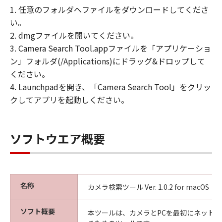
帰属
1. 任意のフォルダへファイルをダウンロードしてくださ
「許諾ソフトウェア」に係る知的財産権
い。
は、その内容によりキヤノンまたはキヤノ
2. dmgファイルを開いてください。
ンのライセンサーに帰属します。
3. Camera Search Tool.appファイルを「アプリケーショ
著
ン」フォルダ(/Applications)にドラッグ&ドロップして
作
お客様は、「許諾ソフトウェア」に含ま
ください。
権
れるキヤノンまたはキヤノンのライセン
4. Launchpadを開き、「Camera Search Tool」をクリッ
表
サーの著作権表示を変更し、除去しまた
クしてアプリを起動しください。
示
は削除してはなりません。
ソフトウエア概要
サポートおよびアップグレード
キヤノン、キヤノンの子会社、キヤノンの関連
会社、それらの販売代理店および販売店は、
「許諾ソフトウェア」のメンテナンスおよびお
名称
客様による「許諾ソフトウェア」の使用を支援
カメラ検索ツール Ver. 1.0.2 for macOS
することに、並びに「許諾ソフトウェア」に対
するアップデート、バグの修正またはサポート
ソフト概要
本ツールは、カメラとPCを最初にネット