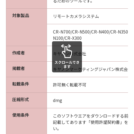
の提供ついて、いかなる責任も負うものではあ
るためのツールです。
りません。
保証の否認・免責
対象製品
リモートカメラシステム
(1) 「許諾ソフトウェア」は、『現状有姿（AS-
IS）』の状態で使用許諾されます。キヤノン、
CR-N700/CR-N500/CR-N400/CR-N350/C
キヤノンの子会社、キヤノンの関連会社、それ
N100/CR-X300
らの販売代理店または販売店は、｢許諾ソフトウ
ェア」に関して、商品性および特定の目的への
作成者
キヤノン株式会社
適合性の保証または「許諾ソフトウェア」に欠
スクロールでき
陥がないことを含め、いかなる保証も、明示た
ます
掲載者
キヤノンマーケティングジャパン株式会社
ると黙示たるとを問わず一切しないものとしま
す。
転載条件
許可無く転載不可
(2) キヤノン、キヤノンの子会社、キヤノンの関
連会社、それらの販売代理店または販売店は、
圧縮形式
「許諾ソフトウェア」の使用または使用不能か
dmg
ら生ずるいかなる損害（逸失利益およびその他
の派生的または付随的な損害を含むがこれらに
使用条件
このソフトウエアをダウンロードする前に
限定されない全ての損害を言います。）につい
記載してあります「使用許諾契約書」を必
い。
て、適用法で認められる限り、一切の責任を負