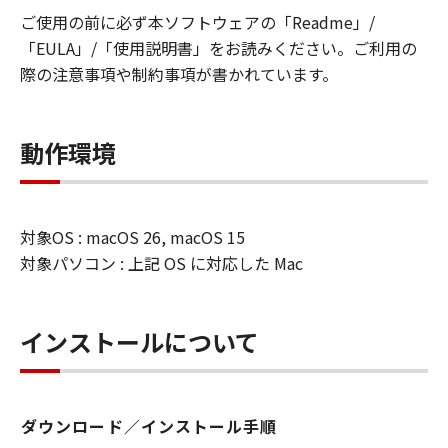
またはキヤノンのライセンサーのいかなる
ご使用の前に必ず本ソフトウェアの「Readme」/
知的財産権も、明示たると黙示たるとを問
「EULA」/「使用説明書」をお読みください。ご利用の
わず、「本契約」によってお客様に譲渡あ
際の注意事項や制約事項が書かれています。
るいは許諾されるものではありません。
制限
動作環境
(1) 「本契約」に明示的に定める場合を除
き、お客様は、「許諾ソフトウェア」の再
使用許諾、譲渡、販売、頒布、賃貸、リー
ス、貸与または複製することはできませ
対象OS : macOS 26, macOS 15
ん。
対象パソコン : 上記 OS に対応した Mac
(2) お客様は、「許諾ソフトウェア」の全
部または一部を修正、改変、翻訳、翻案、
インストールについて
逆コンパイル、逆アセンブル、その他リバ
ースエンジニアリング等することはできま
せん。また第三者にこのような行為をさせ
てはなりません。
ダウンロード／インストール手順