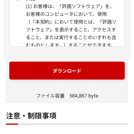
(1) お客様は、「許諾ソフトウェア」を、
お客様のコンピュータにおいて、使用
（「本契約」において使用とは、「許諾ソ
フトウェア」を表示すること、アクセスす
ること、または実行することのいずれも含
むものとします。）することができます。
(2) お客様は、バックアップの目的での
み、「許諾ソフトウェア」を１コピー複製
することができます。但し、お客様は、か
ダウンロード
かるバックアップコピーに「許諾ソフトウ
ェア」に含まれているすべての著作権表示
を含めた形で複製を行うものとし、また、
ファイル容量 584,867 byte
かかるバックアップコピーを記録した記録
媒体上に、「許諾ソフトウェア」に表示さ
注意・制限事項
れているものと同一の著作権表示を行うも
のとします。
(3) 上記(1)に定める場合を除き、キヤノン