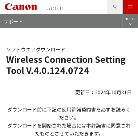
検
このページの本文へ
メ
索
ロ
ニ
menu
サポート
ー
ュ
カ
ー
ル
ナ
ソフトウエアダウンロード
ビ
Wireless Connection Setting
Tool V.4.0.124.0724
更新日：2024年10月31日
ダウンロード前に下記の使用許諾契約書を必ずお読みく
ださい。
ダウンロードを開始された場合には本許諾書に同意され
たものとさせていただきます。