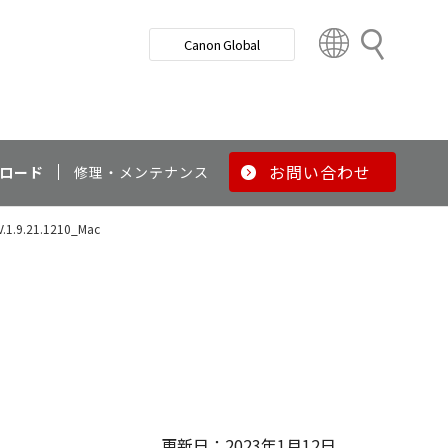
検
Canon Global
索
C
o
u
n
t
r
お問い合わせ
ロード
修理・メンテナンス
y
&
V.1.9.21.1210_Mac
R
e
g
i
o
n
更新日：2023年1月12日