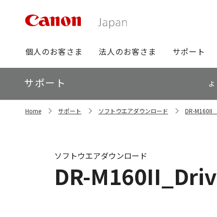
グ
個人のお客さま
法人のお客さま
サポート
ロ
ー
ロ
サポート
バ
よ
ー
ル
カ
ナ
サ
ル
Home
サポート
ソフトウエアダウンロード
DR-M160
イ
ビ
ナ
ト
ビ
内
の
現
ソフトウエアダウンロード
在
DR-M160II_Driv
位
置