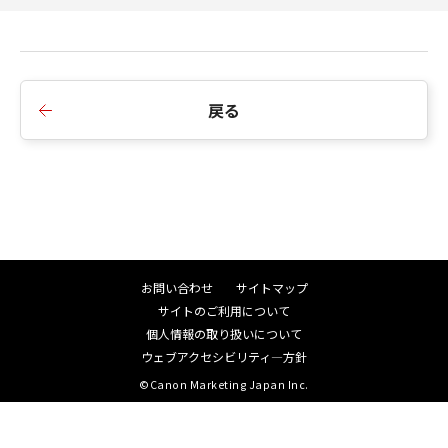
2. ドライバーのロードを高速化
3. ドライバーロード時に前回の設定が復元されな
いことがある問題を修正
4. 長時間使用していると、場合によってはドライ
戻る
バーをロードできなくなる問題を修正
5. JPEGスキャン時にメモリ不足エラーが出ること
がある問題を修正
6. 解像度を400dpi以上でバーコード検知ONにして
スキャンしたときに、メモリ不足エラーが出るこ
とがある問題を修正
7. その他、軽微な問題の修正
お問い合わせ
サイトマップ
8. バーコードモジュールの更新
サイトのご利用について
個人情報の取り扱いについて
Ver.1.2.12007.3001SP1
ウェブアクセシビリティ―方針
1.細線強調機能を新機能として追加
©Canon Marketing Japan Inc.
2.複数のアプリケーションでドライバーをロードで
きるように機能を追加