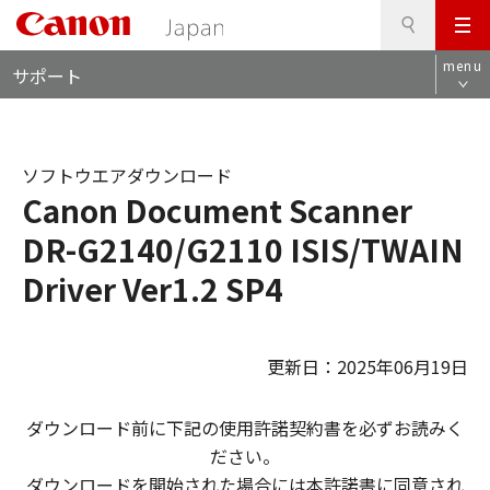
検
このページの本文へ
メ
索
ロ
ニ
menu
サポート
ー
ュ
カ
ー
ル
ナ
ソフトウエアダウンロード
ビ
Canon Document Scanner
DR-G2140/G2110 ISIS/TWAIN
Driver Ver1.2 SP4
更新日：2025年06月19日
ダウンロード前に下記の使用許諾契約書を必ずお読みく
ださい。
ダウンロードを開始された場合には本許諾書に同意され