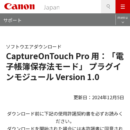
検
このページの本文へ
メ
索
ロ
ニ
menu
サポート
ー
ュ
カ
ー
ル
ナ
ソフトウエアダウンロード
ビ
CaptureOnTouch Pro 用：「電
子帳簿保存法モード」 プラグイ
ンモジュール Version 1.0
更新日：2024年12月5日
ダウンロード前に下記の使用許諾契約書を必ずお読みく
ださい。
ダウンロードを開始された場合には本許諾書に同意され