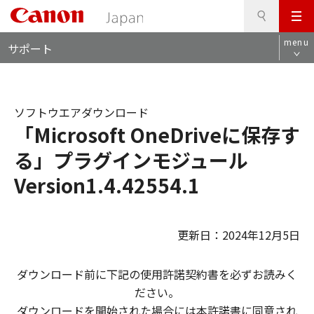
検
このページの本文へ
メ
索
ロ
ニ
menu
サポート
ー
ュ
カ
ー
ル
ナ
ソフトウエアダウンロード
ビ
「Microsoft OneDriveに保存す
る」プラグインモジュール
Version1.4.42554.1
更新日：2024年12月5日
ダウンロード前に下記の使用許諾契約書を必ずお読みく
ださい。
ダウンロードを開始された場合には本許諾書に同意され