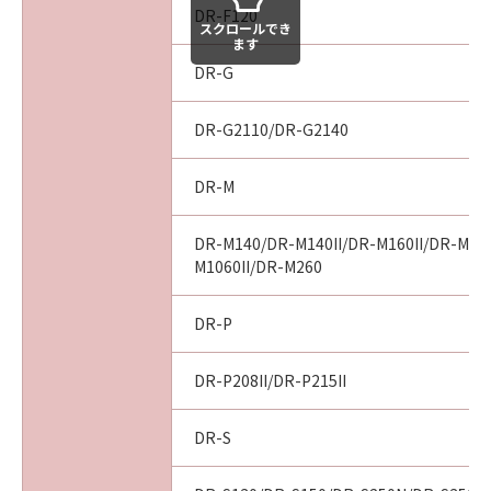
DR-F120
スクロールでき
ます
DR-G
DR-G2110/DR-G2140
DR-M
DR-M140/DR-M140II/DR-M160II/DR-M10
M1060II/DR-M260
DR-P
DR-P208II/DR-P215II
DR-S