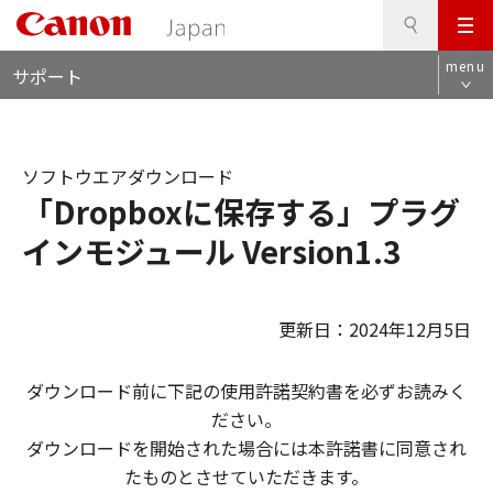
検
このページの本文へ
メ
索
ロ
ニ
menu
サポート
ー
ュ
カ
ー
ル
ナ
ソフトウエアダウンロード
ビ
「Dropboxに保存する」プラグ
インモジュール Version1.3
更新日：2024年12月5日
ダウンロード前に下記の使用許諾契約書を必ずお読みく
ださい。
ダウンロードを開始された場合には本許諾書に同意され
たものとさせていただきます。