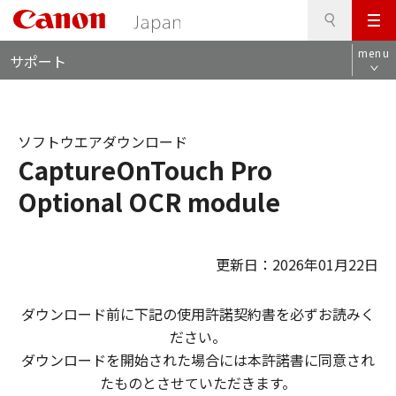
検
このページの本文へ
メ
索
ロ
ニ
menu
サポート
ー
ュ
カ
ー
ル
ナ
ソフトウエアダウンロード
ビ
CaptureOnTouch Pro
Optional OCR module
更新日：2026年01月22日
ダウンロード前に下記の使用許諾契約書を必ずお読みく
ださい。
ダウンロードを開始された場合には本許諾書に同意され
たものとさせていただきます。