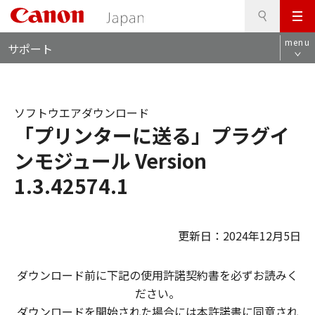
検
このページの本文へ
メ
索
ロ
ニ
menu
サポート
ー
ュ
カ
ー
ル
ナ
ソフトウエアダウンロード
ビ
「プリンターに送る」プラグイ
ンモジュール Version
1.3.42574.1
更新日：2024年12月5日
ダウンロード前に下記の使用許諾契約書を必ずお読みく
ださい。
ダウンロードを開始された場合には本許諾書に同意され