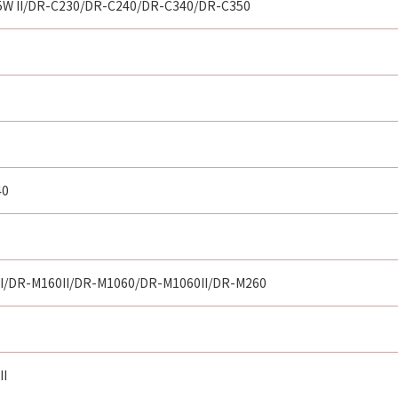
5W II/DR-C230/DR-C240/DR-C340/DR-C350
40
I/DR-M160II/DR-M1060/DR-M1060II/DR-M260
II