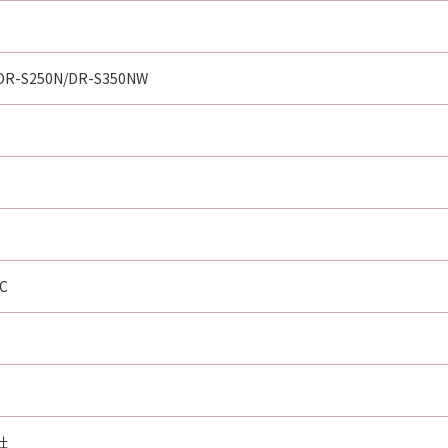
/DR-S250N/DR-S350NW
C
社