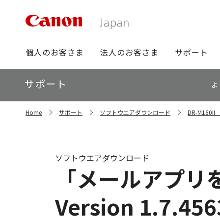
グ
個人のお客さま
法人のお客さま
サポート
ロ
ー
ロ
サポート
バ
よ
ー
ル
カ
ナ
サ
ル
Home
サポート
ソフトウエアダウンロード
DR-M160
イ
ビ
ナ
ト
ビ
内
の
現
ソフトウエアダウンロード
在
「メールアプリ
位
置
Version 1.7.456