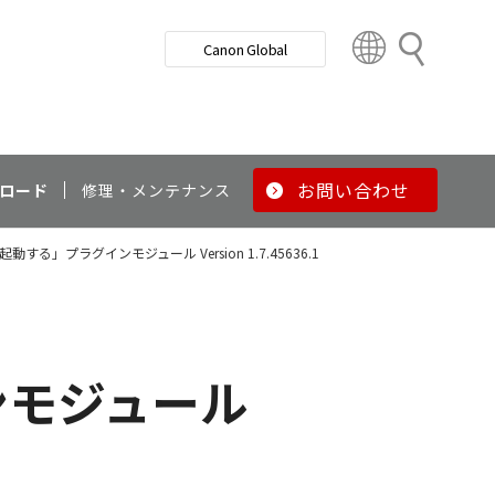
検
Canon Global
索
C
o
u
n
t
r
お問い合わせ
ロード
修理・メンテナンス
y
&
する」プラグインモジュール Version 1.7.45636.1
R
e
g
i
o
ンモジュール
n