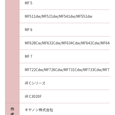
した場合、本契約書は直ちに終了します。
MF 5
(4) お客様は、上記(3)によって本契約書が終了
した場合、速やかに、「本ソフトウェア」およ
MF511dw/MF521dw/MF541dw/MF551dw
びその複製物のすべてを廃棄または消去するも
のとします。
MF 6
(5) 上記にかかわらず、本契約書第2条、第4条
から第7条まで、第8条第4項および第10条の規
MF628Cw/MF632Cdw/MF634Cdw/MF642Cdw/MF644C
定は、本契約書の終了後も効力を有します。
９．U.S. GOVERNMENT RESTRICTED RIGHTS
MF 7
NOTICE
“米国政府エンドユーザー”とは、米国政府の機
MF722Cdw/MF726Cdw/MF731Cdw/MF733Cdw/MF735
関また団体を意味します。もしお客様が米国政
府エンドユーザーである場合、以下の規定が適
iR Cシリーズ
用されます：The SOFTWARE is a "commercial
item," as that term is defined at 48 C.F.R.
iR C3020F
2.101 (Oct 1995), consisting of "commercial
computer software" and "commercial
作
キヤノン株式会社
computer software documentation," as such
成