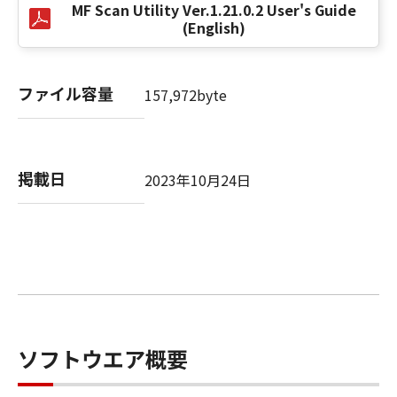
MF Scan Utility Ver.1.21.0.2 User's Guide
のライセンサー、キヤノンの子会社、キヤノン
(English)
の関連会社、それらの販売代理店または販売店
のいずれも、「本ソフトウェア」に関して、商
品性および特定の目的への適合性の保証を含
ファイル容量
157,972byte
め、いかなる保証も、明示たると黙示たるとを
問わず一切しないものとします。
(2) キヤノン、キヤノンのライセンサー、キヤノ
ンの子会社、キヤノンの関連会社、それらの販
掲載日
2023年10月24日
売代理店または販売店のいずれも、「本ソフト
ウェア」の使用または使用不能から生ずるいか
なる損害（逸失利益およびその他の派生的また
は付随的な損害を含むがこれらに限定されない
全ての損害を言います。）について、適用法で
認められる限り、一切の責任を負わないものと
します。たとえ、キヤノン、キヤノンのライセ
ンサー、キヤノンの子会社、キヤノンの関連会
社、それらの販売代理店または販売店がかかる
ソフトウエア概要
損害の可能性について知らされていた場合でも
同様です。