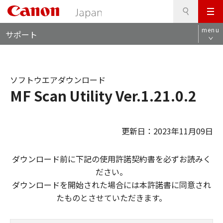
検
このページの本文へ
メ
索
ロ
ニ
menu
サポート
ー
ュ
カ
ー
ル
ナ
ソフトウエアダウンロード
ビ
MF Scan Utility Ver.1.21.0.2
更新日：2023年11月09日
ダウンロード前に下記の使用許諾契約書を必ずお読みく
ださい。
ダウンロードを開始された場合には本許諾書に同意され
たものとさせていただきます。