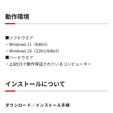
通じて接続されたコンピューター上で、かかる
コンピューターの使用者に対して「本ソフトウ
動作環境
ェア」を使用させることができますが、かかる
コンピューターの使用者に本契約書上の義務お
よび条件を遵守させるとともに、その履行に関
し全責任を負うことを条件とします。
■ソフトウエア
(2) お客様は、上記(1)に基づいて「本ソフトウ
・Windows 11（64bit）
ェア」を使用するためのバックアップとして、
・Windows 10（32bit/64bit）
「本ソフトウェア」を１部、複製することがで
■ハードウエア
きます。
・上記OSで動作保証されているコンピューター
(3) 上記(1)および(2)に定める場合を除き、キヤ
ノンまたはキヤノンのライセンサーのいかなる
知的財産権も、明示たると黙示たるとを問わ
ず、本契約書によってお客様に譲渡あるいは許
インストールについて
諾されるものではありません。
２．制限
ダウンロード／インストール手順
(1) お客様は、再使用許諾、譲渡、販売、頒
布、リースもしくは貸与その他の方法により、