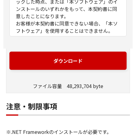
ックした時点、または「本ソフトウェア」のイ
ンストールのいずれかをもって、本契約書に同
意したことになります。
お客様が本契約書に同意できない場合、「本ソ
フトウェア」を使用することはできません。
１．許諾
(1) キヤノンは、お客様が「キヤノン製品」を利
用する目的のために、「キヤノン製品」に直接
ダウンロード
またはネットワークを通じ接続される複数のコ
ンピューター（以下「指定機器」と言いま
す。）において、「本ソフトウェア」を使用
ファイル容量 48,293,704 byte
（本契約書においては、「本ソフトウェア」を
コンピューターの記憶媒体上にインストールす
ること、またはコンピューターにおいて表示す
注意・制限事項
ること、アクセスすること、もしくは実行する
ことのいずれも含むものとします。）するため
の非独占的権利をお客様に対して許諾します。
※.NET Frameworkのインストールが必要です。
お客様は、また「指定機器」にネットワークを