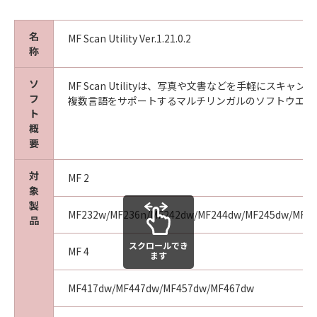
(3) キヤノン、キヤノンのライセンサー、キヤノ
ンの子会社、キヤノンの関連会社、それらの販
名
MF Scan Utility Ver.1.21.0.2
売代理店または販売店のいずれも、「本ソフト
称
ウェア」、または「本ソフトウェア」の使用に
起因または関連してお客様と第三者との間に生
ソ
MF Scan Utilityは、写真や文書などを手軽にスキ
フ
じたいかなる紛争についても、一切責任を負わ
複数言語をサポートするマルチリンガルのソフトウエア
ト
ないものとします。
概
要
８．契約期間
(1) 本契約書は、お客様が、『同意』を示す下
対
MF 2
記のボタンをクリックした時点、または「本ソ
象
フトウェア」をインストールした時点で発効
製
MF232w/MF236n/MF242dw/MF244dw/MF245dw/MF249
し、下記(2)または(3)により終了されるまで有
品
効に存続します。
スクロールでき
(2) お客様は、「本ソフトウェア」およびその
MF 4
ます
複製物のすべてを廃棄および消去することによ
り、本契約書を終了させることができます。
MF417dw/MF447dw/MF457dw/MF467dw
(3) お客様が本契約書のいずれかの条項に違反