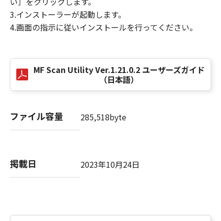
い］をクリックします。
3.インストーラーが起動します。
５．輸出
お客様は、日本国政府または関連する外国政府
4.画面の指示に従いインストールを行ってください。
より必要な許可等を得ることなしに、「本ソフ
トウェア」の全部または一部を、直接または間
接に輸出してはなりません。
MF Scan Utility Ver.1.21.0.2 ユーザーズガイド
（日本語）
６．サポートおよびアップデート
キヤノン、キヤノンの子会社、関係会社、それ
らの販売代理店および販売店、並びにキヤノン
ファイル容量
285,518byte
のライセンサーは、お客様による「本ソフトウ
ェア」の使用を支援すること、および「本ソフ
トウェア」に対してアップデート、バグの修正
あるいはサポートを行うことについて、いかな
掲載日
2023年10月24日
る責任も負うものではありません。
７．保証の否認・免責
(1) 「本ソフトウェア」は、『現状のまま』の
状態で使用許諾されます。キヤノン、キヤノン