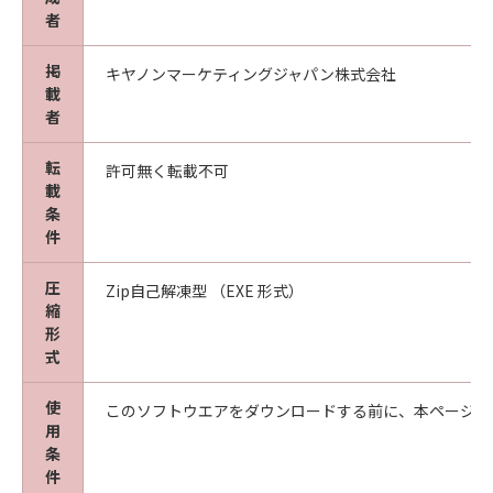
terms are used in 48 C.F.R. 12.212 (Sept 1995).
者
Consistent with 48 C.F.R. 12.212 and 48 C.F.R.
227.7202-1 through 227.7202-4 (June 1995),
掲
キヤノンマーケティングジャパン株式会社
all U.S. Government End Users shall acquire
載
者
the SOFTWARE with only those rights set
forth herein. The manufacturer is Canon
転
Inc./30-2, Shimomaruko 3-chome, Ohta-ku,
許可無く転載不可
載
Tokyo 146-8501, Japan.
条
本条項中で使用される"the SOFTWARE"とは、
件
本契約書中で定義される「本ソフトウェア」を
意味し、指し示すものとします。
圧
Zip自己解凍型 （EXE 形式）
縮
10．分離可能性
形
本契約書のいずれかの条項またはその一部が法
式
律により無効であると決定された場合でも、そ
使
の他の条項は完全に有効に存続するものとしま
このソフトウエアをダウンロードする前に、本ページ冒
用
す。
条
件