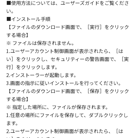
■使用方法については、ユーザーズガイドをご覧くださ
第三者に「本ソフトウェア」を使用させること
い。
はできません。
■インストール手順
(2) お客様は、「本ソフトウェア」の全部また
【ファイルのダウンロード画面で、［実行］をクリック
は一部を修正、改変、逆コンパイル、逆アセン
する場合】
ブル、その他リバースエンジニアリング等する
※ ファイルは保存されません。
ことはできません。また第三者にこのような行
1.ユーザーアカウント制御画面が表示されたら、［は
為をさせてはなりません。
い］をクリックし、セキュリティーの警告画面で、［実
３．著作権表示
行］をクリックします。
お客様は、「本ソフトウェア」に含まれるキヤ
2.インストーラーが起動します。
ノンまたはキヤノンのライセンサーの著作権表
3.画面の指示に従いインストールを行ってください。
示を変更し、除去しもしくは削除してはなりま
【ファイルのダウンロード画面で、［保存］をクリック
せん。
する場合】
※ 指定した場所に、ファイルが保存されます。
４．所有権
1.任意の場所にファイルを保存して、ダブルクリックし
「本ソフトウェア」に係る権原および所有権
ます。
は、その内容によりキヤノンまたはキヤノンの
2.ユーザーアカウント制御画面が表示されたら、［は
ライセンサーに帰属します。