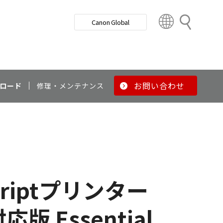
検
Canon Global
索
C
o
u
n
t
r
お問い合わせ
ロード
修理・メンテナンス
y
&
R
e
g
i
o
n
tScriptプリンター
版 Essential