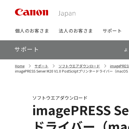
グ
個人のお客さま
法人のお客さま
サポート
ロ
ー
ロ
サポート
バ
よ
ー
ル
カ
ナ
サ
ル
Home
サポート
ソフトウエアダウンロード
imagePR
イ
ビ
ナ
imagePRESS Server M20 V1.0 PostScriptプリンタードライバー（macOS 12
ト
ビ
内
の
現
在
ソフトウエアダウンロード
位
imagePRESS Se
置
ドライバー（macOS