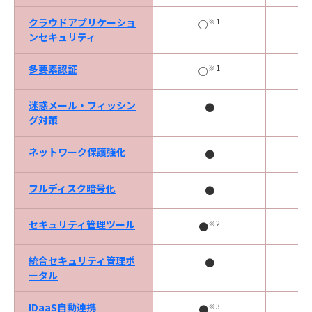
クラウドアプリケーショ
※1
○
ンセキュリティ
多要素認証
※1
○
迷惑メール・フィッシン
●
グ対策
ネットワーク保護強化
●
フルディスク暗号化
●
セキュリティ管理ツール
※2
●
統合セキュリティ管理ポ
●
ータル
IDaaS自動連携
※3
●