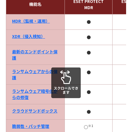
ESET PROTECT
ESET
機能名
MDR
MDR（監視・運用）
●
XDR（侵入検知）
●
最新のエンドポイント保
●
護
ランサムウェアからの保
●
護
スクロールでき
ランサムウェア暗号化か
●
ます
らの修復
クラウドサンドボックス
●
脆弱性・パッチ管理
※1
○