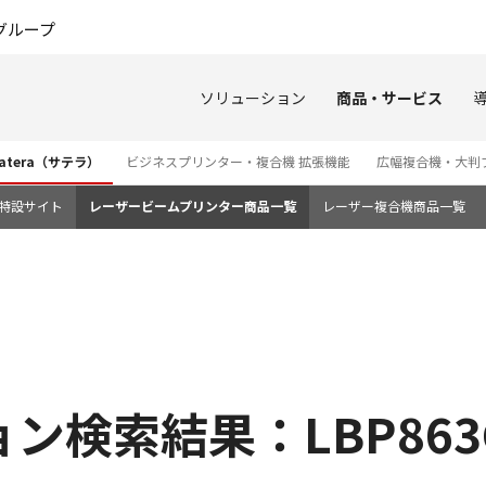
このページの本文へ
グループ
ソリューション
商品・サービス
tera（サテラ）
ビジネスプリンター・複合機 拡張機能
広幅複合機・大判
3i 特設サイト
レーザービームプリンター商品一覧
レーザー複合機商品一覧
検索結果：LBP863C