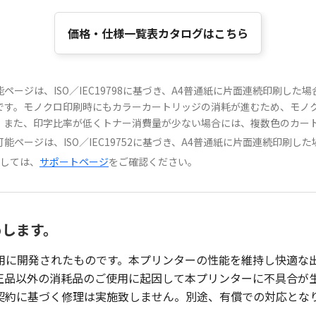
価格・仕様一覧表カタログはこちら
ージは、ISO／IEC19798に基づき、A4普通紙に片面連続印刷した
です。モノクロ印刷時にもカラーカートリッジの消耗が進むため、モノ
。また、印字比率が低くトナー消費量が少ない場合には、複数色のカー
ページは、ISO／IEC19752に基づき、A4普通紙に片面連続印刷し
ましては、
サポートページ
をご確認ください。
めします。
用に開発されたものです。本プリンターの性能を維持し快適な
正品以外の消耗品のご使用に起因して本プリンターに不具合が
契約に基づく修理は実施致しません。別途、有償での対応とな