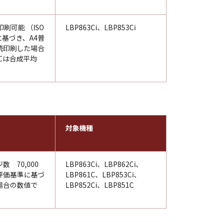
印刷可能 （ISO
LBP863Ci、LBP853Ci
98に基づき、A4普
続印刷した場合
Cは合成平均
対象機種
 70,000
LBP863Ci、LBP862Ci、
評価基準に基づ
LBP861C、LBP853Ci、
場合の数値で
LBP852Ci、LBP851C