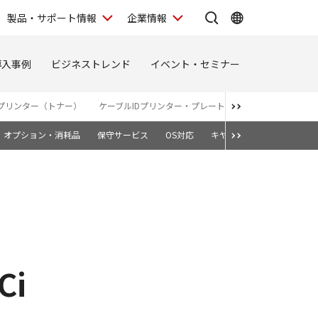
製品・サポート情報
企業情報
導入事例
ビジネストレンド
イベント・セミナー
プリンター（トナー）
ケーブルIDプリンター・プレート＆シートプリンター
オプション・消耗品
保守サービス
OS対応
キヤノン純正トナーカート
i