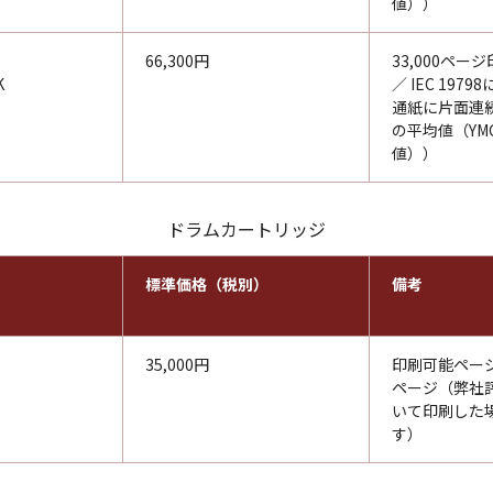
値））
66,300円
33,000ページ
K
／ IEC 197
通紙に片面連
の平均値（YM
値））
ドラムカートリッジ
標準価格（税別）
備考
35,000円
印刷可能ページ数
ページ（弊社
いて印刷した
す）