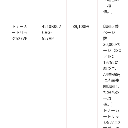
平均
値。）
トナーカ
4210B002
89,100円
印刷可能
ートリッ
CRG-
ページ
ジ527VP
527VP
数
30,000ペ
ージ（ISO
／ IEC
19752に
基づき、
A4普通紙
に片面連
続印刷し
た場合の
平均
値。）
トナーカ
ートリッ
ジ527×2