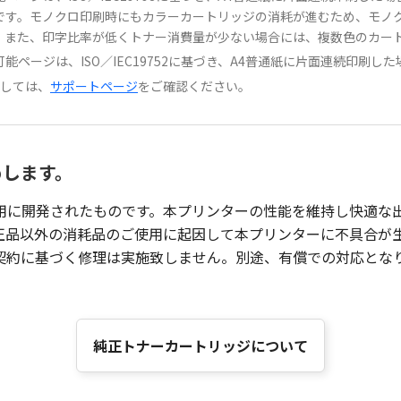
です。モノクロ印刷時にもカラーカートリッジの消耗が進むため、モノ
。また、印字比率が低くトナー消費量が少ない場合には、複数色のカー
ページは、ISO／IEC19752に基づき、A4普通紙に片面連続印刷し
ましては、
サポートページ
をご確認ください。
めします。
用に開発されたものです。本プリンターの性能を維持し快適な
正品以外の消耗品のご使用に起因して本プリンターに不具合が
契約に基づく修理は実施致しません。別途、有償での対応とな
純正トナーカートリッジについて