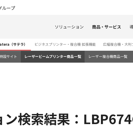
このページの本文へ
グループ
ソリューション
商品・サービス
tera（サテラ）
ビジネスプリンター・複合機 拡張機能
広幅複合機・大判
3i 特設サイト
レーザービームプリンター商品一覧
レーザー複合機商品一覧
ン検索結果：LBP674