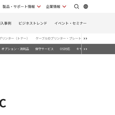
製品・サポート情報
企業情報
導入事例
ビジネストレンド
イベント・セミナー
プリンター（トナー）
ケーブルIDプリンター・プレート＆シートプリンター
オプション・消耗品
保守サービス
OS対応
キヤノン純正トナーカート
C