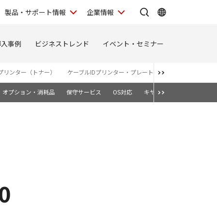
製品・サポート情報
企業情報
導入事例
ビジネストレンド
イベント・セミナー
プリンター（トナー）
ケーブルIDプリンター・プレート＆シートプリンター
オプション・消耗品
保守サービス
OS対応
キヤノン純正トナーカート
0