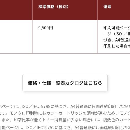
標準価格（税別）
備考
9,500円
印刷可能ページ
ージ（ISO ／ I
づき、A4普通
印刷した場合
価格・仕様一覧表カタログはこちら
ージは、ISO／IEC19798に基づき、A4普通紙に片面連続印刷した
です。モノクロ印刷時にもカラーカートリッジの消耗が進むため、モノ
。また、印字比率が低くトナー消費量が少ない場合には、複数色のカー
ページは、ISO／IEC19752に基づき、A4普通紙に片面連続印刷し