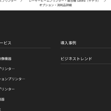
スプリンター
レーザービームプリンター・複合機 Satera（サテラ）
オプション・消耗品詳細
ービス
導入事例
ビジネストレンド
映像機器
プリンタ―
ションプリンタ―
プリンター
機器
末