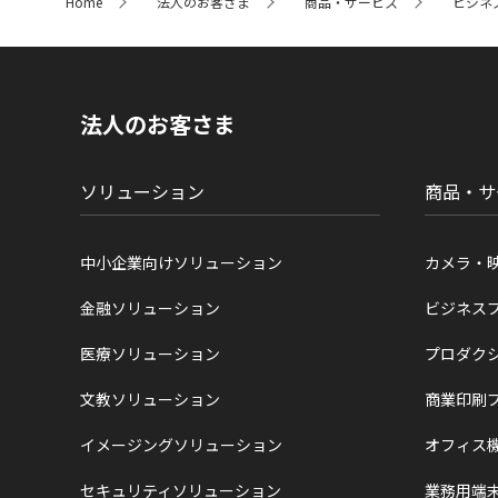
Home
法人のお客さま
商品・サービス
ビジネ
イ
ト
内
の
現
在
法人のお客さま
位
置
ソリューション
商品・サ
中小企業向けソリューション
カメラ・
金融ソリューション
ビジネス
医療ソリューション
プロダク
文教ソリューション
商業印刷
イメージングソリューション
オフィス
セキュリティソリューション
業務用端