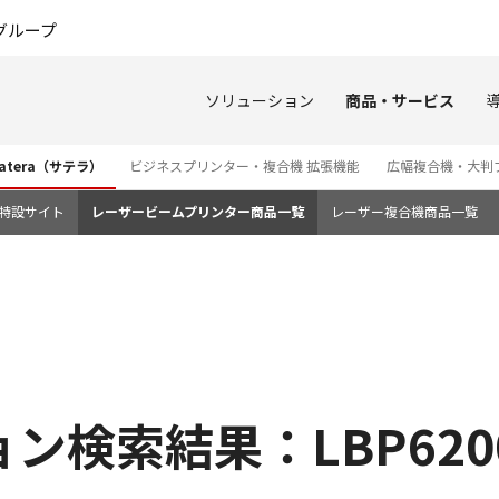
このページの本文へ
グループ
ソリューション
商品・サービス
tera（サテラ）
ビジネスプリンター・複合機 拡張機能
広幅複合機・大判
3i 特設サイト
レーザービームプリンター商品一覧
レーザー複合機商品一覧
ン検索結果：LBP620