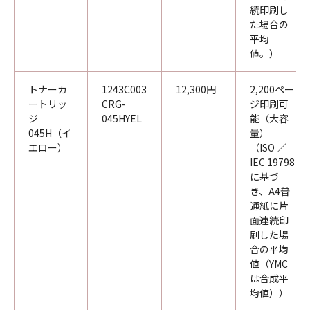
続印刷し
た場合の
平均
値。）
トナーカ
1243C003
12,300円
2,200ペー
ートリッ
CRG-
ジ印刷可
ジ
045HYEL
能（大容
045H（イ
量）
エロー）
（ISO ／
IEC 19798
に基づ
き、A4普
通紙に片
面連続印
刷した場
合の平均
値（YMC
は合成平
均値））