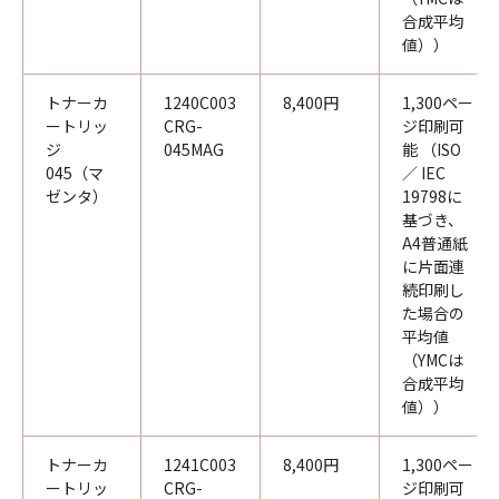
合成平均
値））
トナーカ
1240C003
8,400円
1,300ペー
ートリッ
CRG-
ジ印刷可
ジ
045MAG
能 （ISO
045（マ
／ IEC
ゼンタ）
19798に
基づき、
A4普通紙
に片面連
続印刷し
た場合の
平均値
（YMCは
合成平均
値））
トナーカ
1241C003
8,400円
1,300ペー
ートリッ
CRG-
ジ印刷可