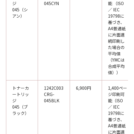
ジ
045CYN
能 （ISO
045（シ
／ IEC
アン）
19798に
基づき、
A4普通紙
に片面連
続印刷し
た場合の
平均値
（YMCは
合成平均
値））
トナーカ
1242C003
6,900円
1,400ペー
ートリッ
CRG-
ジ印刷可
ジ
045BLK
能（ISO
045（ブ
／ IEC
ラック）
19798に
基づき、
A4普通紙
に片面連