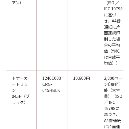
アン）
（ISO ／
IEC 19798
に基づ
き、A4普
通紙に片
面連続印
刷した場
合の平均
値（YMC
は合成平
均値））
トナーカ
1246C003
10,600円
2,800ペー
ートリッ
CRG-
ジ印刷可
ジ
045HBLK
能（大容
045H（ブ
量）（ISO
ラック）
／ IEC
19798に
基づき、
A4普通紙
に片面連