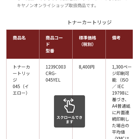
キヤノンオンライショップ取扱商品です。
トナーカートリッジ
商品名
商品コー
標準価格
備考
ド
（税別）
型番
トナーカ
1239C003
8,400円
1,300ペー
ートリッ
CRG-
ジ印刷可
ジ
045YEL
能 （ISO
045（イ
／ IEC
エロー）
19798に
基づき、
A4普通紙
に片面連
スクロールでき
続印刷し
ます
た場合の
平均値
（YMCは