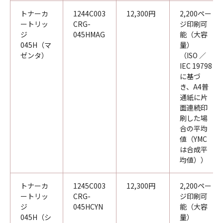
トナーカ
1244C003
12,300円
2,200ペー
ートリッ
CRG-
ジ印刷可
ジ
045HMAG
能（大容
045H（マ
量）
ゼンタ）
（ISO ／
IEC 19798
に基づ
き、A4普
通紙に片
面連続印
刷した場
合の平均
値（YMC
は合成平
均値））
トナーカ
1245C003
12,300円
2,200ペー
ートリッ
CRG-
ジ印刷可
ジ
045HCYN
能（大容
045H（シ
量）