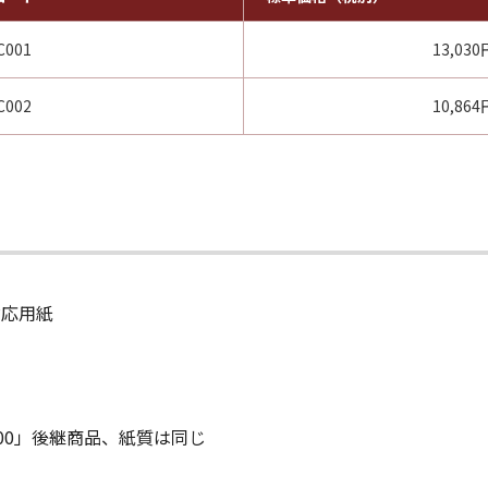
C001
13,03
C002
10,86
対応用紙
600」後継商品、紙質は同じ