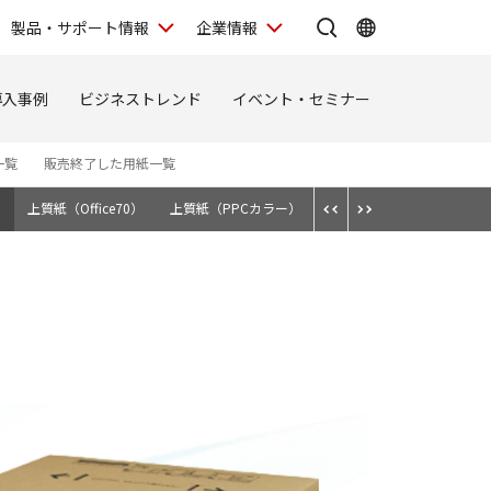
製品・サポート情報
企業情報
導入事例
ビジネストレンド
イベント・セミナー
一覧
販売終了した用紙一覧
）
上質紙（Office70）
上質紙（PPCカラー）