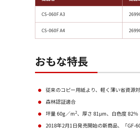
CS-060F A3
2699
CS-060F A4
2699
おもな特長
従来のコピー用紙より、軽く薄い省資源
森林認証適合
2
坪量 60g／m
、厚さ 81μm、白色度 82％
2018年2月1日発売開始の新商品、「GF-