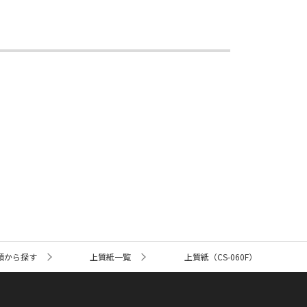
類から探す
上質紙一覧
上質紙（CS-060F）