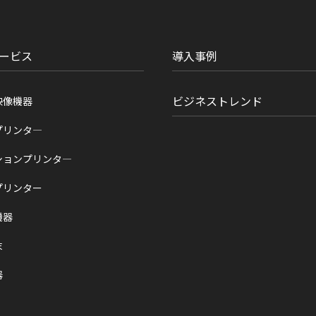
ービス
導入事例
ビジネストレンド
映像機器
プリンタ―
ションプリンタ―
プリンター
機器
末
器