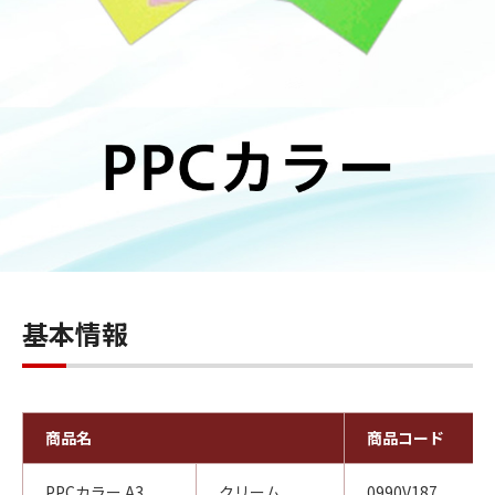
基本情報
商品名
商品コード
PPCカラー A3
クリーム
0990V187