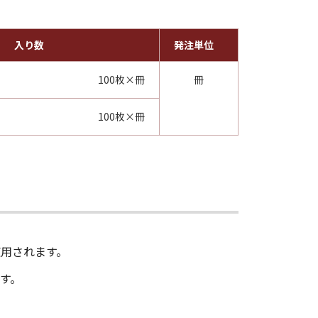
入り数
発注単位
100枚×冊
冊
100枚×冊
用されます。
す。