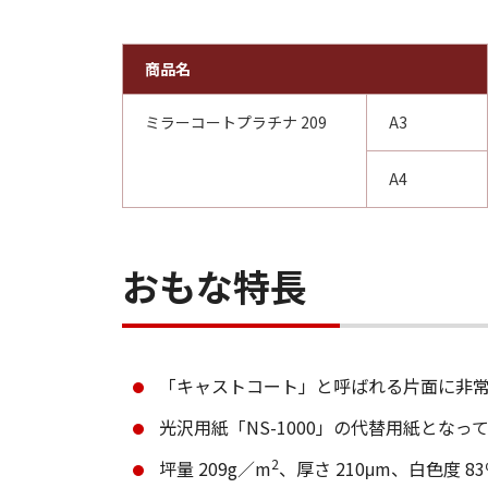
商品名
ミラーコートプラチナ 209
A3
A4
おもな特長
「キャストコート」と呼ばれる片面に非
光沢用紙「NS-1000」の代替用紙とな
2
坪量 209g／m
、厚さ 210μm、白色度 8