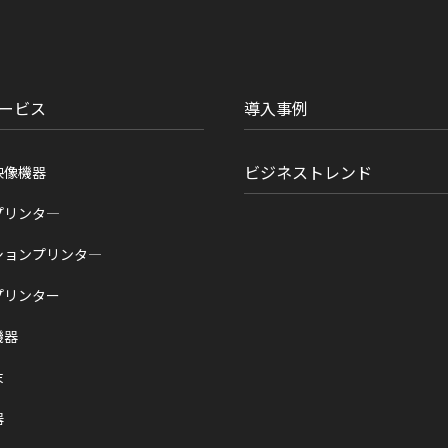
ービス
導入事例
ビジネストレンド
映像機器
プリンタ―
ションプリンタ―
プリンター
機器
末
器