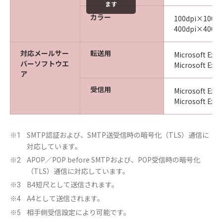
ます
カラー
100dpi×100dp
400dpi×400dp
対応メールサー
転送用
Microsoft Ex
バーソフトウエ
Microsoft Ex
ア
受信用
Microsoft Ex
Microsoft Ex
SMTP認証および、SMTP送受信時の暗号化（TLS）通信に
※1
対応しています。
APOP／POP before SMTPおよび、POP受信時の暗号化
※2
（TLS）通信に対応しています。
B4短尺として送信されます。
※3
A4として送信されます。
※4
相手側受信設定により可能です。
※5