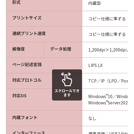
形式
内蔵型
プリントサイズ
コピー仕様に準ずる
連続プリント速度
コピー仕様に準ずる
解像度
データ処理
1,200dpi×1,200dpi、6
ページ記述言語
LIPS LX
対応プロトコル
TCP／IP（LPD／Port9
スクロールでき
ます
対応OS
®
Windows
10／Window
®
Windows
Server202
内蔵フォント
なし
インターフェース
標準装備：USB2.0High-S