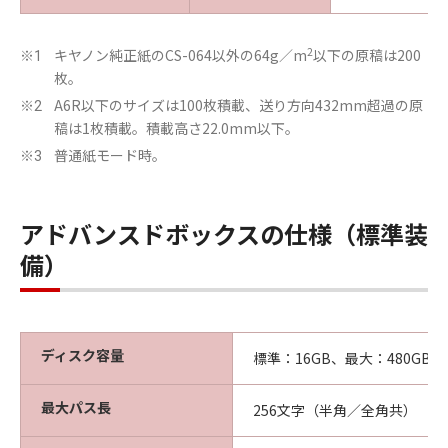
2
キヤノン純正紙のCS-064以外の64g／m
以下の原稿は200
※1
枚。
A6R以下のサイズは100枚積載、送り方向432mm超過の原
※2
稿は1枚積載。積載高さ22.0mm以下。
普通紙モード時。
※3
アドバンスドボックスの仕様（標準装
備）
ディスク容量
標準：16GB、最大：480GB
最大パス長
256文字（半角／全角共）