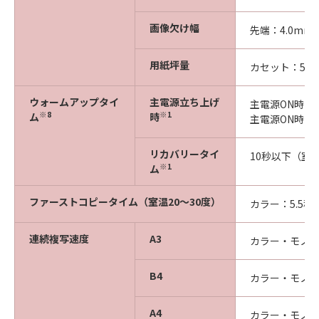
画像欠け幅
先端：4.0mm
用紙坪量
カセット：52～
ウォームアップタイ
主電源立ち上げ
主電源ON時の
※8
※1
ム
時
主電源ON時の
リカバリータイ
10秒以下（室温
※1
ム
ファーストコピータイム（室温20～30度）
カラー：5.5秒
連続複写速度
A3
カラー・モノク
B4
カラー・モノク
A4
カラー・モノク