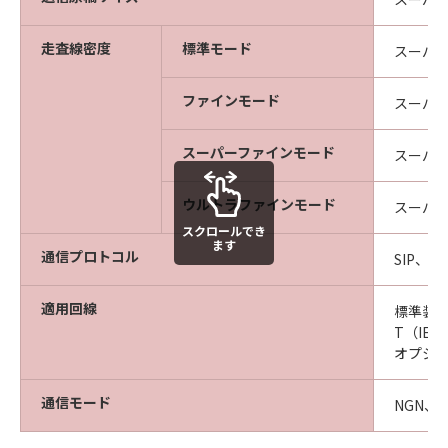
走査線密度
標準モード
スーパー
ファインモード
スーパー
スーパーファインモード
スーパー
ウルトラファインモード
スーパー
スクロールでき
ます
通信プロトコル
SIP、JT-
適用回線
標準装備：U
T（IEEE
オプション
通信モード
NGN、