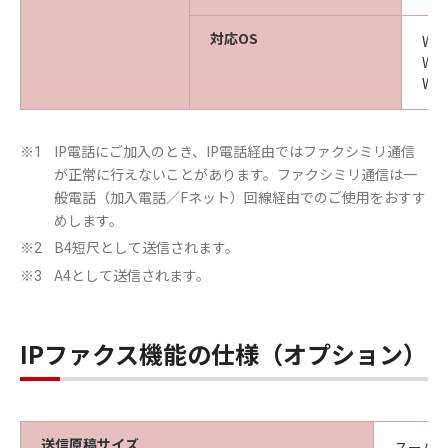
対応OS
Win
Win
Win
IP電話にご加入のとき、IP電話経由ではファクシミリ通信
※1
が正常に行えないことがあります。ファクシミリ通信は一
般電話（加入電話／Fネット）回線経由でのご使用をおすす
めします。
B4短尺として送信されます。
※2
A4として送信されます。
※3
IPファクス機能の仕様（オプション）
送信原稿サイズ
スーパー