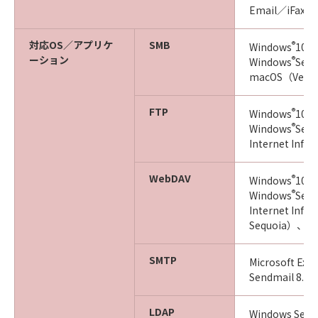
Email／iFa
対応OS／アプリケ
SMB
®
Windows
10／
ーション
®
Windows
Ser
macOS（Ventu
FTP
®
Windows
10／
®
Windows
Ser
Internet Info
WebDAV
®
Windows
10／
®
Windows
Ser
Internet Inf
Sequoia）、Ce
SMTP
Microsoft Exc
Sendmail 8.15
LDAP
Windows Serve