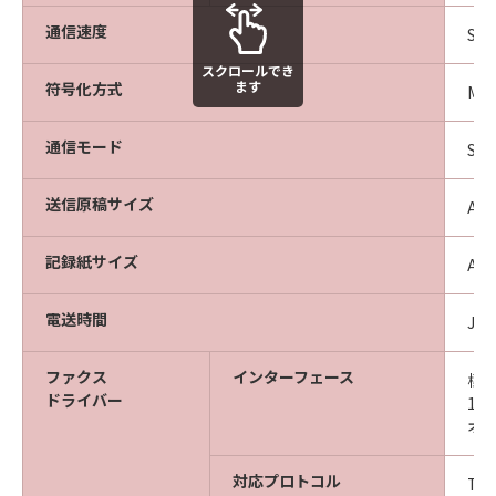
通信速度
Sup
スクロールでき
ます
符号化方式
MH
通信モード
Su
送信原稿サイズ
A3
記録紙サイズ
A3
電送時間
JB
ファクス
インターフェース
標準
ドライバー
10B
オプ
対応プロトコル
TC