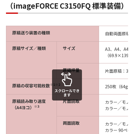
（imageFORCE C3150FQ 標準装備）
原稿送り装置の種類
自動両面原稿
原稿サイズ／種類
サイズ
A3、A4、A4
（69.9×139.7
原稿坪量
片面原稿：38～
※1※2
原稿の収容可能枚数
250枚（64g／
スクロールでき
ます
原稿読み取り速度
片面読取
カラー／モノクロ共
※3
（A4ヨコ）
カラー／モノクロ
両面読取
カラー／モノクロ共
カラー 90ページ