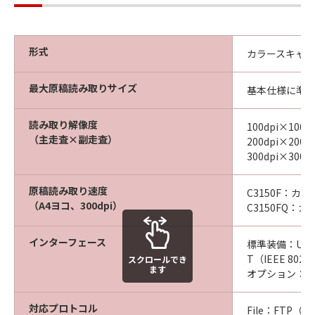
形式
カラースキャ
最大原稿読み取りサイズ
基本仕様に準
読み取り解像度
100dpi×100
（主走査×副走査）
200dpi×20
300dpi×300
原稿読み取り速度
C3150F：カ
（A4ヨコ、300dpi）
C3150FQ：
インターフェース
標準装備：USB2.
T（IEEE 802
スクロールでき
ます
オプション：Wi-F
対応プロトコル
File：FTP（