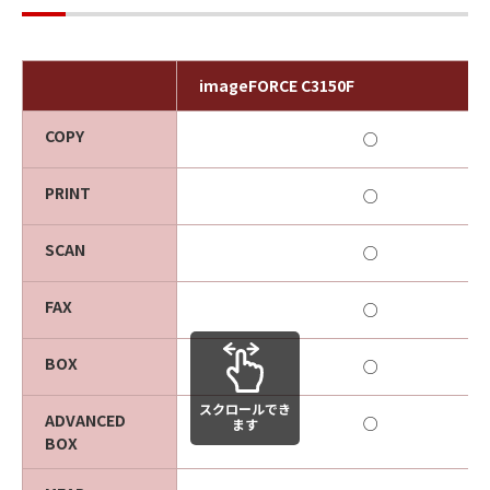
imageFORCE C3150F
COPY
○
PRINT
○
SCAN
○
FAX
○
BOX
○
スクロールでき
ADVANCED
○
ます
BOX