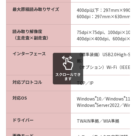
最大原稿読み取りサイズ
400dpi以下：297mm×990m
600dpi：297mm×630mm
読み取り解像度
75dpi×75dpi、100dpi×100d
（主走査×副走査）
400dpi×400dpi、600dpi
インターフェース
（標準装備）USB2.0High-Speed
拠）
（オプション）Wi-Fi（IEEE 8
スクロールでき
ます
対応プロトコル
TCP／IP
対応OS
®
®
Windows
10／Windows
11／
®
Windows
Server2022／Wind
ドライバー
TWAIN準拠／WIA準拠
画像モード