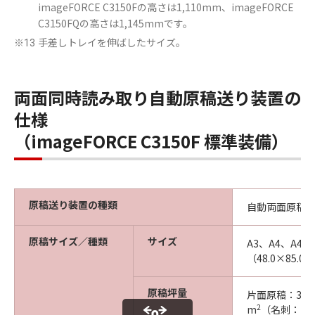
imageFORCE C3150Fの高さは1,110mm、imageFORCE
C3150FQの高さは1,145mmです。
手差しトレイを伸ばしたサイズ。
※13
両面同時読み取り自動原稿送り装置の
仕様
（imageFORCE C3150F 標準装備）
原稿送り装置の種類
自動両面原稿
原稿サイズ／種類
サイズ
A3、A4、A4
（48.0×85.0
原稿坪量
片面原稿：38～
2
m
（名刺：128