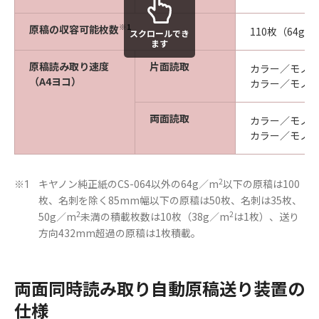
※1
原稿の収容可能枚数
110枚（64g／
スクロールでき
ます
原稿読み取り速度
片面読取
カラー／モノクロ
（A4ヨコ）
カラー／モノクロ
両面読取
カラー／モノクロ共
カラー／モノクロ
2
キヤノン純正紙のCS-064以外の64g／m
以下の原稿は100
※1
枚、名刺を除く85mm幅以下の原稿は50枚、名刺は35枚、
2
2
50g／m
未満の積載枚数は10枚（38g／m
は1枚）、送り
方向432mm超過の原稿は1枚積載。
両面同時読み取り自動原稿送り装置の
仕様