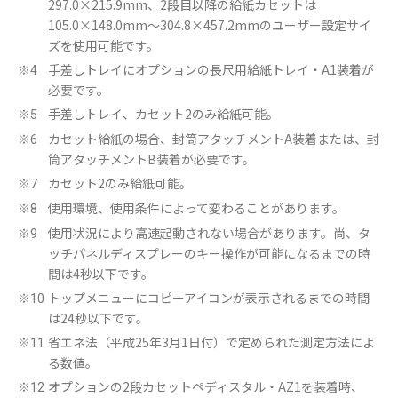
297.0×215.9mm、2段目以降の給紙カセットは
105.0×148.0mm～304.8×457.2mmのユーザー設定サイ
ズを使用可能です。
手差しトレイにオプションの長尺用給紙トレイ・A1装着が
※4
必要です。
手差しトレイ、カセット2のみ給紙可能。
※5
カセット給紙の場合、封筒アタッチメントA装着または、封
※6
筒アタッチメントB装着が必要です。
カセット2のみ給紙可能。
※7
使用環境、使用条件によって変わることがあります。
※8
使用状況により高速起動されない場合があります。尚、タ
※9
ッチパネルディスプレーのキー操作が可能になるまでの時
間は4秒以下です。
トップメニューにコピーアイコンが表示されるまでの時間
※10
は24秒以下です。
省エネ法（平成25年3月1日付）で定められた測定方法によ
※11
る数値。
オプションの2段カセットペディスタル・AZ1を装着時、
※12