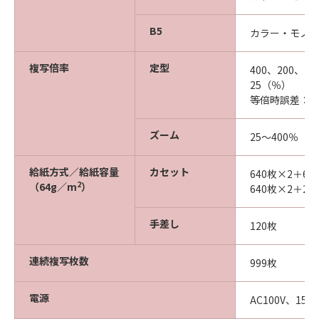
B5
カラー・モノク
複写倍率
定型
400、200、141
25（％）
等倍時誤差：タテ
ズーム
25～400％（
給紙方式／給紙容量
カセット
640枚×2＋
2
（64g／m
）
640枚×2＋2
手差し
120枚
連続複写枚数
999枚
電源
AC100V、15A