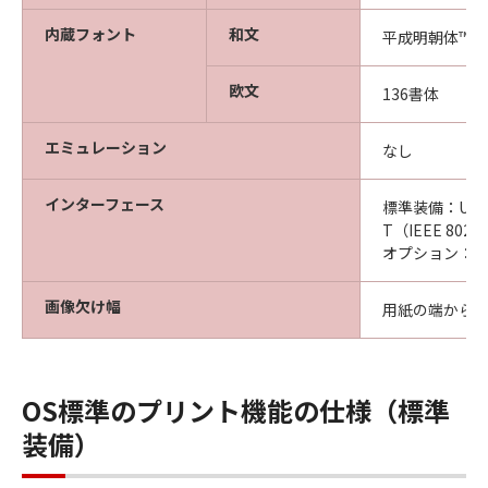
内蔵フォント
和文
平成明朝体™W
欧文
136書体
エミュレーション
なし
インターフェース
標準装備：USB2.
T（IEEE 802
オプション：Wi-F
画像欠け幅
用紙の端から上
OS標準のプリント機能の仕様（標準
装備）