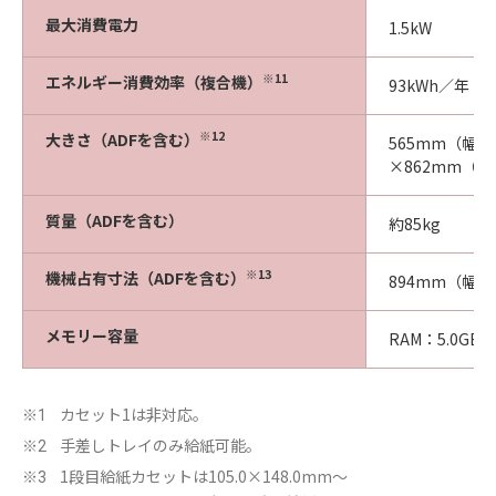
最大消費電力
1.5kW
※11
エネルギー消費効率（複合機）
93kWh／年
※12
大きさ（ADFを含む）
565mm（幅）
×862mm（
質量（ADFを含む）
約85kg
※13
機械占有寸法（ADFを含む）
894mm（幅）
メモリー容量
RAM：5.0G
カセット1は非対応。
※1
手差しトレイのみ給紙可能。
※2
1段目給紙カセットは105.0×148.0mm～
※3