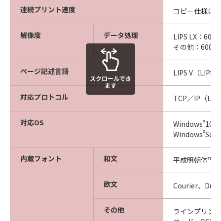
連続プリント速度
コピー仕様に
解像度
データ処理
LIPS LX：600d
その他：600dpi
ページ記述言語
LIPS V（LIPS L
スクロールでき
ます
対応プロトコル
TCP／IP（LPD
対応OS
®
Windows
10／
®
Windows
Ser
内蔵フォント
和文
平成明朝体™W
欧文
Courier、Dut
その他
ラインプリンター