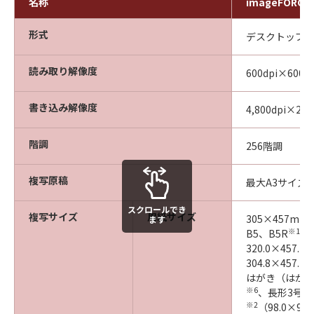
名称
imageFORCE 
形式
デスクトップ
読み取り解像度
600dpi×600dp
書き込み解像度
4,800dpi×2
階調
256階調
複写原稿
最大A3サイズ
スクロールでき
複写サイズ
用紙サイズ
305×457mm
ます
※1
B5、B5R
、
320.0×457
304.8×457
はがき（はがき
※6
※
、長形3号
※2
（98.0×98.