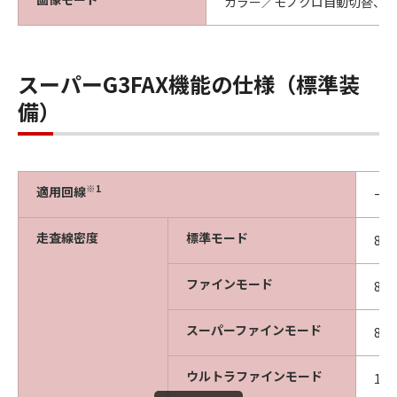
カラー／モノクロ自動切替、カ
スーパーG3FAX機能の仕様（標準装
備）
※1
適用回線
一
走査線密度
標準モード
8ド
ファインモード
8ド
スーパーファインモード
8ド
ウルトラファインモード
16