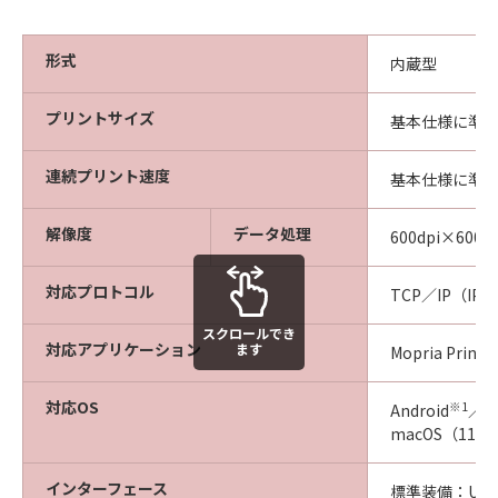
形式
内蔵型
プリントサイズ
基本仕様に準
連続プリント速度
基本仕様に準
解像度
データ処理
600dpi×600dp
対応プロトコル
TCP／IP（IPP
スクロールでき
対応アプリケーション
ます
Mopria Print、
対応OS
※1
Android
／W
macOS（11.2
インターフェース
標準装備：USB2.