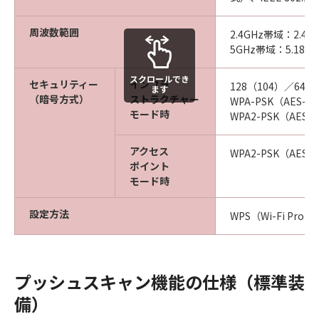
周波数範囲
2.4GHz帯域：2.412-
5GHz帯域：5.180-5
スクロールでき
セキュリティー
インフラ
128（104）／64（4
ます
（暗号方式）
ストラクチャー
WPA-PSK（AES-C
モード時
WPA2-PSK（AES-
アクセス
WPA2-PSK（AES-C
ポイント
モード時
設定方法
WPS（Wi-Fi Prot
プッシュスキャン機能の仕様（標準装
備）