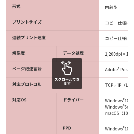
形式
内蔵型
プリントサイズ
コピー仕様に
連続プリント速度
コピー仕様に
解像度
データ処理
1,200dpi×1,2
ページ記述言語
®
Adobe
PostSc
スクロールでき
ます
対応プロトコル
TCP／IP（LPD
対応OS
ドライバー
®
Windows
10／
®
Windows
Ser
macOS（10.
PPD
®
Windows
10／