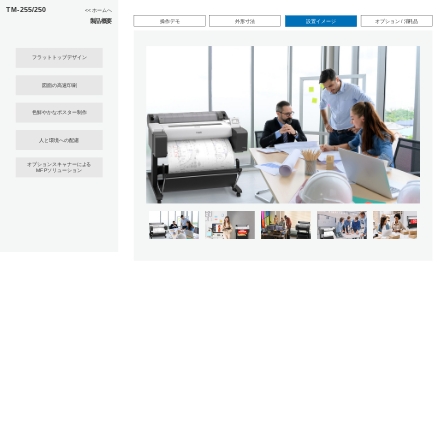
このページの本文へ
TM-255/250
<< ホームへ
製品概要
操作デモ
外形寸法
設置イメージ
オプション / 消耗品
フラットトップデザイン
図面の高速印刷
色鮮やかなポスター制作
人と環境への配慮
オプションスキャナーによる
MFPソリューション