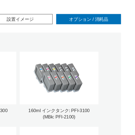
設置イメージ
オプション / 消耗品
300
160ml インクタンク: PFI-3100
(MBk: PFI-2100)