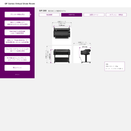
このページの本文へ
GP Series Virtual Show Room
GP-300
最大36インチ幅対応モデル
プリンター外観を見る
製品概要
外形寸法
設置イメージ
オプション・消耗品
蛍光インク搭載により
色鮮やかなポスター出力を実現
PANTONE™の色見本帳
において認証を取得
進化した「PosterArtist Lite」で
訴求効果の高いポスターを作成可能
フルフロントオペレーションにより
省スペース設置を実現
PC不要のダイレクトプリント、
セキュリティプリントに対応
質量
本体+スタンド：59kg
導入メリット
(ヘッド、インクタンクを除く)
ホームへ