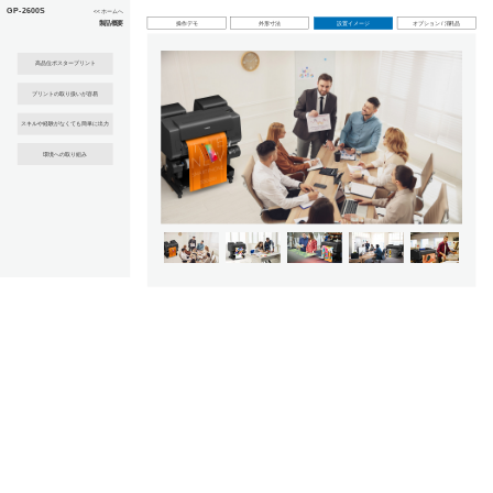
このページの本文へ
GP-2600S
<< ホームへ
製品概要
操作デモ
外形寸法
設置イメージ
オプション / 消耗品
高品位ポスタープリント
プリントの取り扱いが容易
スキルや経験がなくても簡単に出力
環境への取り組み