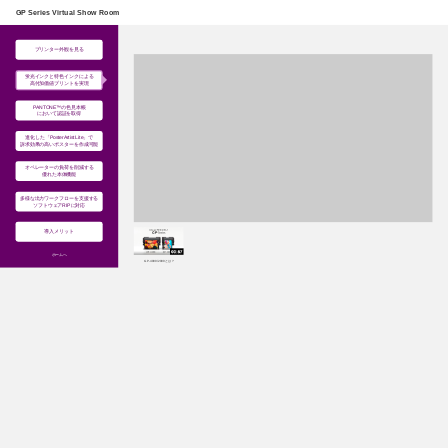
このページの本文へ
GP Series Virtual Show Room
プリンター外観を見る
蛍光インクと特色インクによる
高付加価値プリントを実現
PANTONE™の色見本帳
において認証を取得
進化した「PosterArtist Lite」で
訴求効果の高いポスターを作成可能
オペレーターの負荷を削減する
優れた本体機能
多様な出力ワークフローを支援する
ソフトウェアRIPに対応
導入メリット
ホームへ
GP-4000/2000とは?