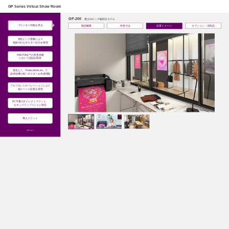
このページの本文へ
GP Series Virtual Show Room
GP-200
最大24インチ幅対応モデル
プリンター外観を見る
製品概要
外形寸法
設置イメージ
オプション・消耗品
蛍光インク搭載により
色鮮やかなポスター出力を実現
PANTONE™の色見本帳
において認証を取得
進化した「PosterArtist Lite」で
訴求効果の高いポスターを作成可能
フルフロントオペレーションにより
省スペース設置を実現
PC不要のダイレクトプリント、
セキュリティプリントに対応
導入メリット
ホームへ