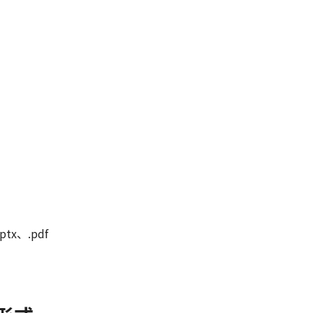
ptx、.pdf
。