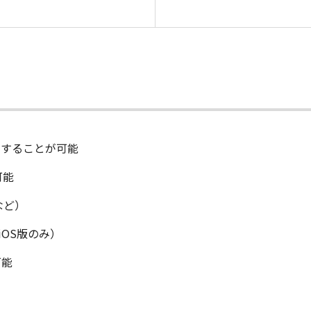
モバイル印刷・スキャン Cano
刷することが可能
可能
など）
iOS版のみ）
可能