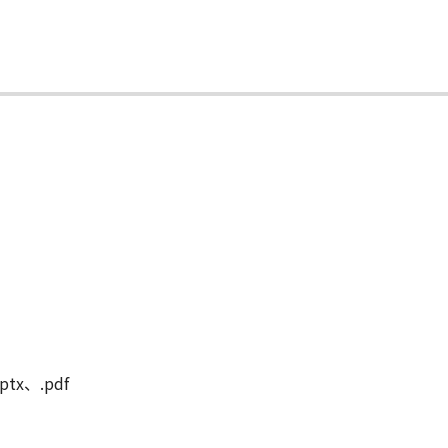
ptx、.pdf
。