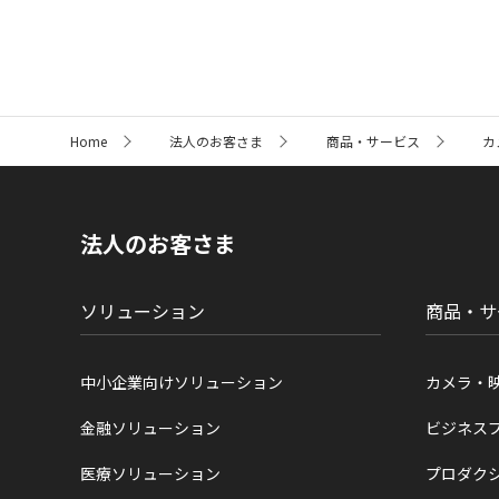
サ
Home
法人のお客さま
商品・サービス
カ
イ
ト
内
の
現
法人のお客さま
在
位
置
ソリューション
商品・サ
中小企業向けソリューション
カメラ・
金融ソリューション
ビジネス
医療ソリューション
プロダク