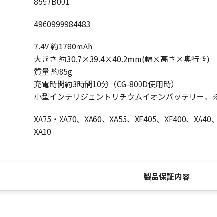
8597B001
4960999984483
7.4V 約1780mAh
大きさ 約30.7×39.4×40.2mm(幅×高さ×奥行き)
質量 約85g
充電時間約3時間10分（CG-800D使用時）
小型インテリジェントリチウムイオンバッテリー。※B
XA75・XA70、XA60、XA55、XF405、XF400、XA40
XA10
製品保証内容