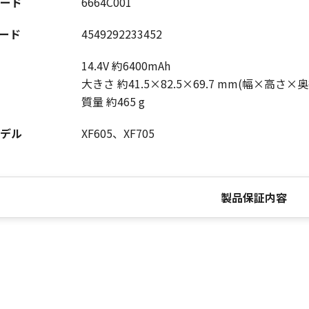
ード
6664C001
コード
4549292233452
14.4V 約6400mAh
大きさ 約41.5×82.5×69.7 mm(幅×高さ×
質量 約465 g
デル
XF605、XF705
製品保証内容