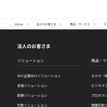
サ
Home
法人のお客さま
商品・サービス
カ
イ
ト
内
の
現
法人のお客さま
在
位
置
ソリューション
商品・サ
中小企業向けソリューション
カメラ・
金融ソリューション
ビジネス
医療ソリューション
プロダク
文教ソリューション
商業印刷