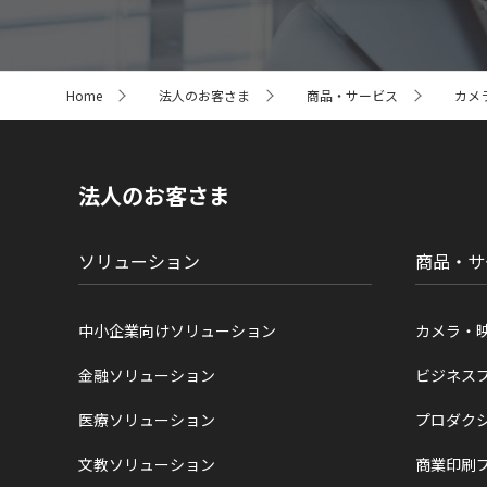
サ
Home
法人のお客さま
商品・サービス
カメ
イ
ト
内
の
現
法人のお客さま
在
位
置
ソリューション
商品・サ
中小企業向けソリューション
カメラ・
金融ソリューション
ビジネス
医療ソリューション
プロダク
文教ソリューション
商業印刷