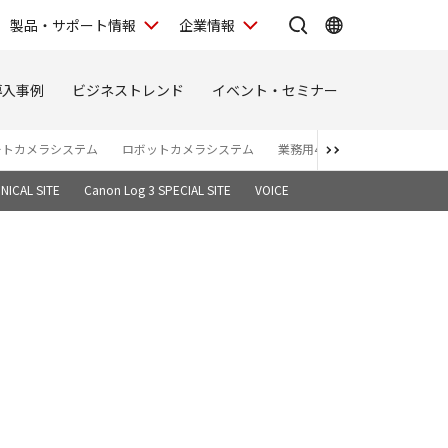
製品・サポート情報
企業情報
導入事例
ビジネストレンド
イベント・セミナー
ートカメラシステム
ロボットカメラシステム
業務用4Kディスプレイ
バー
NICAL SITE
Canon Log 3 SPECIAL SITE
VOICE