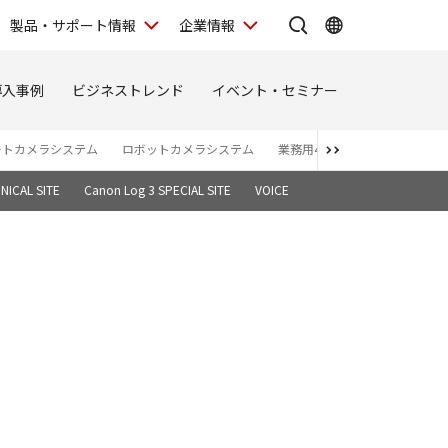
製品・サポート情報
企業情報
導入事例
ビジネストレンド
イベント・セミナー
ートカメラシステム
ロボットカメラシステム
業務用4Kディスプレイ
バー
NICAL SITE
Canon Log 3 SPECIAL SITE
VOICE