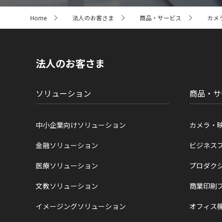
サ
Home
法人のお客さま
商品・サービス
カメ
イ
ト
内
の
現
法人のお客さま
在
位
置
ソリューション
商品・サ
中小企業向けソリューション
カメラ・
金融ソリューション
ビジネス
医療ソリューション
プロダク
文教ソリューション
商業印刷
イメージングソリューション
オフィス