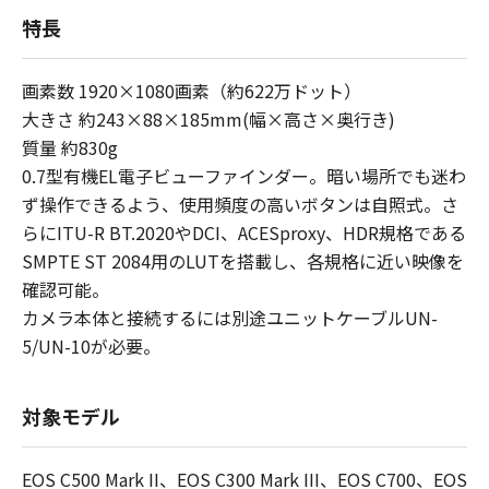
特長
画素数 1920×1080画素（約622万ドット）
大きさ 約243×88×185mm(幅×高さ×奥行き)
質量 約830g
0.7型有機EL電子ビューファインダー。暗い場所でも迷わ
ず操作できるよう、使用頻度の高いボタンは自照式。さ
らにITU-R BT.2020やDCI、ACESproxy、HDR規格である
SMPTE ST 2084用のLUTを搭載し、各規格に近い映像を
確認可能。
カメラ本体と接続するには別途ユニットケーブルUN-
5/UN-10が必要。
対象モデル
EOS C500 Mark II、EOS C300 Mark III、EOS C700、EOS