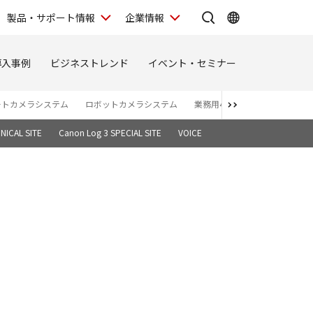
製品・サポート情報
企業情報
導入事例
ビジネストレンド
イベント・セミナー
ートカメラシステム
ロボットカメラシステム
業務用4Kディスプレイ
バー
NICAL SITE
Canon Log 3 SPECIAL SITE
VOICE