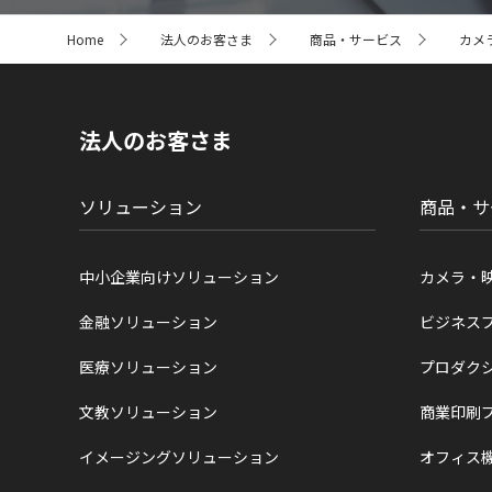
サ
Home
法人のお客さま
商品・サービス
カメ
イ
ト
内
の
現
法人のお客さま
在
位
置
ソリューション
商品・サ
中小企業向けソリューション
カメラ・
金融ソリューション
ビジネス
医療ソリューション
プロダク
文教ソリューション
商業印刷
イメージングソリューション
オフィス