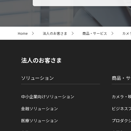
サ
Home
法人のお客さま
商品・サービス
カメ
イ
ト
内
の
現
法人のお客さま
在
位
置
ソリューション
商品・サ
中小企業向けソリューション
カメラ・
金融ソリューション
ビジネス
医療ソリューション
プロダク