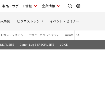
製品・サポート情報
企業情報
導入事例
ビジネストレンド
イベント・セミナー
ートカメラシステム
ロボットカメラシステム
業務用4Kディスプレイ
バー
NICAL SITE
Canon Log 3 SPECIAL SITE
VOICE