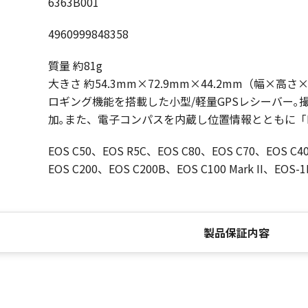
6363B001
4960999848358
質量 約81g
大きさ 約54.3mm×72.9mm×44.2mm（幅×高
ロギング機能を搭載した小型/軽量GPSレシーバー｡撮
加｡また、電子コンパスを内蔵し位置情報とともに「E
EOS C50、EOS R5C、EOS C80、EOS C70、EOS C400、
EOS C200、EOS C200B、EOS C100 Mark II、EOS-1
製品保証内容